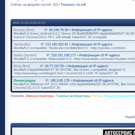
Сейчас на форуме гостей: 323 •
Показать гостей
ИМЯ ПОЛЬЗОВАТЕЛЯ
Google [Bot]
IP:
66.249.78.39
»
Информация об IP-адресе
Mozilla/5.0 (Linux; Android 6.0.1; Nexus 5X Build/MMB29P) AppleWebKit/537.36 (K
Gecko) Chrome/150.0.7871.186 Mobile Safari/537.36 (compatib
YandexBot
IP:
213.180.203.93
»
Информация об IP-адресе
Mozilla/5.0 (compatible; YandexAccessibilityBot/3.0; +http://yandex.com/bots)
Baidu [Spider]
IP:
220.181.108.177
»
Информация об IP-адресе
Mozilla/5.0 (compatible; Baiduspider/2.0; +http://www.baidu.com/search/spider.html)
Bing [Bot]
IP:
40.77.167.55
»
Информация об IP-адресе
Mozilla/5.0 AppleWebKit/537.36 (KHTML, like Gecko; compatible; bingbot/2.0;
+http://www.bing.com/bingbot.htm) Chrome/116.0.1938.76 Safari/537.36
Ленинградец
IP:
185.9.85.178
»
Информация об IP-адресе
Mozilla/5.0 (Windows NT 10.0; Win64; x64) AppleWebKit/537.36 (KHTML, like Geck
Chrome/151.0.0.0 Safari/537.36
Легенда:
Администраторы
,
Главные модераторы
,
Гости
,
Новые пользовател
Перей