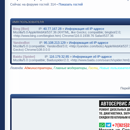
Сейчас на форуме гостей: 314 •
Показать гостей
ИМЯ ПОЛЬЗОВАТЕЛЯ
Bing [Bot]
IP:
40.77.167.28
»
Информация об IP-адресе
Mozilla/5.0 AppleWebKit/537.36 (KHTML, like Gecko; compatible; bingbot/2.0;
+http://www.bing.com/bingbot.htm) Chrome/116.0.1938.76 Safari/537.36
YandexBot
IP:
95.108.213.129
»
Информация об IP-адресе
Mozilla/5.0 (compatible; YandexBot/3.0; +http://yandex.com/bots) AppleWebKit/537
Gecko) Chrome/108.0.0.0
Baidu [Spider]
IP:
116.179.32.85
»
Информация об IP-адресе
Mozilla/5.0 (compatible; Baiduspider/2.0; +http://www.baidu.com/search/spider.html)
Легенда:
Администраторы
,
Главные модераторы
,
Гости
,
Новые пользовател
Перей