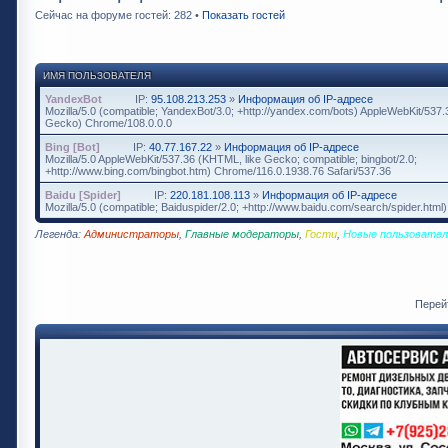
Сейчас на форуме гостей: 282 •
Показать гостей
ИМЯ ПОЛЬЗОВАТЕЛЯ
YandexBot
IP:
95.108.213.253
»
Информация об IP-адресе
Mozilla/5.0 (compatible; YandexBot/3.0; +http://yandex.com/bots) AppleWebKit/537
Gecko) Chrome/108.0.0.0
Bing [Bot]
IP:
40.77.167.22
»
Информация об IP-адресе
Mozilla/5.0 AppleWebKit/537.36 (KHTML, like Gecko; compatible; bingbot/2.0;
+http://www.bing.com/bingbot.htm) Chrome/116.0.1938.76 Safari/537.36
Baidu [Spider]
IP:
220.181.108.113
»
Информация об IP-адресе
Mozilla/5.0 (compatible; Baiduspider/2.0; +http://www.baidu.com/search/spider.html)
Легенда:
Администраторы
,
Главные модераторы
,
Гости
,
Новые пользовател
Перей