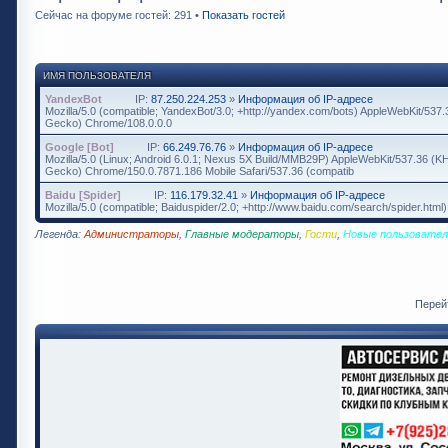
Сейчас на форуме гостей: 291 •
Показать гостей
ИМЯ ПОЛЬЗОВАТЕЛЯ
YandexBot
IP:
87.250.224.253
»
Информация об IP-адресе
Mozilla/5.0 (compatible; YandexBot/3.0; +http://yandex.com/bots) AppleWebKit/537
Gecko) Chrome/108.0.0.0
Google [Bot]
IP:
66.249.76.76
»
Информация об IP-адресе
Mozilla/5.0 (Linux; Android 6.0.1; Nexus 5X Build/MMB29P) AppleWebKit/537.36 (K
Gecko) Chrome/150.0.7871.186 Mobile Safari/537.36 (compatib
Baidu [Spider]
IP:
116.179.32.41
»
Информация об IP-адресе
Mozilla/5.0 (compatible; Baiduspider/2.0; +http://www.baidu.com/search/spider.html)
Легенда:
Администраторы
,
Главные модераторы
,
Гости
,
Новые пользовател
Перей