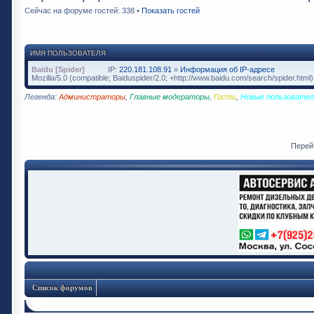
Сейчас на форуме гостей: 338 •
Показать гостей
ИМЯ ПОЛЬЗОВАТЕЛЯ
Baidu [Spider]
IP:
220.181.108.91
»
Информация об IP-адресе
Mozilla/5.0 (compatible; Baiduspider/2.0; +http://www.baidu.com/search/spider.html)
Легенда:
Администраторы
,
Главные модераторы
,
Гости
,
Новые пользовател
Перей
Список форумов