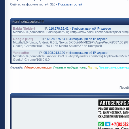
Сейчас на форуме гостей: 310 •
Показать гостей
ИМЯ ПОЛЬЗОВАТЕЛЯ
Baidu [Spider]
IP:
116.179.32.41
»
Информация об IP-адресе
Mozilla/5.0 (compatible; Baiduspider/2.0; +http://www.baidu.com/search/spider.html)
Google [Bot]
IP:
66.249.75.64
»
Информация об IP-адресе
Mozilla/5.0 (Linux; Android 6.0.1; Nexus 5X Build/MMB29P) AppleWebKit/537.36 (K
Gecko) Chrome/150.0.7871.186 Mobile Safari/537.36 (compatib
YandexBot
IP:
95.108.213.120
»
Информация об IP-адресе
Mozilla/5.0 (compatible; YandexBot/3.0; +http://yandex.com/bots) AppleWebKit/537
Gecko) Chrome/108.0.0.0
Легенда:
Администраторы
,
Главные модераторы
,
Гости
,
Новые пользовател
Перей