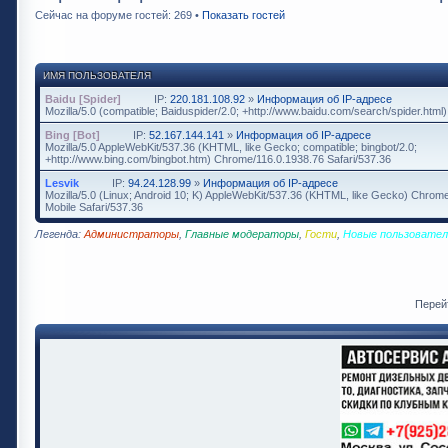
Сейчас на форуме гостей: 269 •
Показать гостей
ИМЯ ПОЛЬЗОВАТЕЛЯ
Baidu [Spider]
IP:
220.181.108.92
»
Информация об IP-адресе
Mozilla/5.0 (compatible; Baiduspider/2.0; +http://www.baidu.com/search/spider.html)
Bing [Bot]
IP:
52.167.144.141
»
Информация об IP-адресе
Mozilla/5.0 AppleWebKit/537.36 (KHTML, like Gecko; compatible; bingbot/2.0;
+http://www.bing.com/bingbot.htm) Chrome/116.0.1938.76 Safari/537.36
Lesvik
IP:
94.24.128.99
»
Информация об IP-адресе
Mozilla/5.0 (Linux; Android 10; K) AppleWebKit/537.36 (KHTML, like Gecko) Chrome
Mobile Safari/537.36
Легенда:
Администраторы
,
Главные модераторы
,
Гости
,
Новые пользовател
Перей