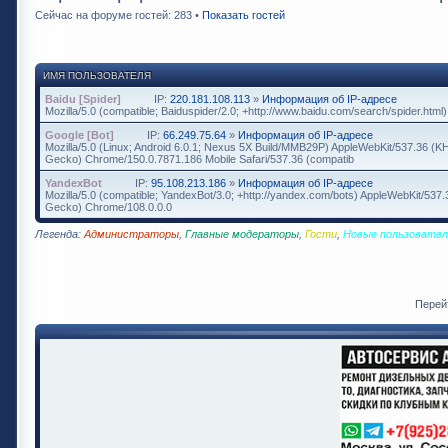
Сейчас на форуме гостей: 283 •
Показать гостей
ИМЯ ПОЛЬЗОВАТЕЛЯ
Baidu [Spider]
IP:
220.181.108.113
»
Информация об IP-адресе
Mozilla/5.0 (compatible; Baiduspider/2.0; +http://www.baidu.com/search/spider.html)
Google [Bot]
IP:
66.249.75.64
»
Информация об IP-адресе
Mozilla/5.0 (Linux; Android 6.0.1; Nexus 5X Build/MMB29P) AppleWebKit/537.36 (K
Gecko) Chrome/150.0.7871.186 Mobile Safari/537.36 (compatib
YandexBot
IP:
95.108.213.186
»
Информация об IP-адресе
Mozilla/5.0 (compatible; YandexBot/3.0; +http://yandex.com/bots) AppleWebKit/537
Gecko) Chrome/108.0.0.0
Легенда:
Администраторы
,
Главные модераторы
,
Гости
,
Новые пользовател
Перей