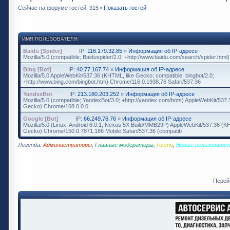
Сейчас на форуме гостей: 315 •
Показать гостей
ИМЯ ПОЛЬЗОВАТЕЛЯ
Baidu [Spider]
IP:
116.179.32.85
»
Информация об IP-адресе
Mozilla/5.0 (compatible; Baiduspider/2.0; +http://www.baidu.com/search/spider.html)
Bing [Bot]
IP:
40.77.167.74
»
Информация об IP-адресе
Mozilla/5.0 AppleWebKit/537.36 (KHTML, like Gecko; compatible; bingbot/2.0;
+http://www.bing.com/bingbot.htm) Chrome/116.0.1938.76 Safari/537.36
YandexBot
IP:
213.180.203.252
»
Информация об IP-адресе
Mozilla/5.0 (compatible; YandexBot/3.0; +http://yandex.com/bots) AppleWebKit/537
Gecko) Chrome/108.0.0.0
Google [Bot]
IP:
66.249.76.76
»
Информация об IP-адресе
Mozilla/5.0 (Linux; Android 6.0.1; Nexus 5X Build/MMB29P) AppleWebKit/537.36 (K
Gecko) Chrome/150.0.7871.186 Mobile Safari/537.36 (compatib
Легенда:
Администраторы
,
Главные модераторы
,
Гости
,
Новые пользовател
Перей