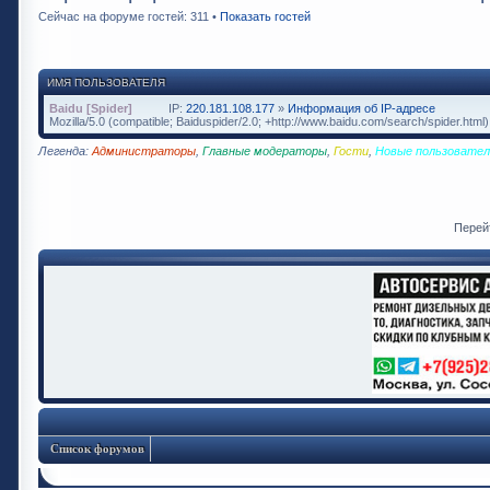
Сейчас на форуме гостей: 311 •
Показать гостей
ИМЯ ПОЛЬЗОВАТЕЛЯ
Baidu [Spider]
IP:
220.181.108.177
»
Информация об IP-адресе
Mozilla/5.0 (compatible; Baiduspider/2.0; +http://www.baidu.com/search/spider.html)
Легенда:
Администраторы
,
Главные модераторы
,
Гости
,
Новые пользовател
Перей
Список форумов