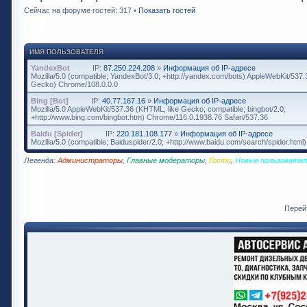
Сейчас на форуме гостей: 317 •
Показать гостей
ИМЯ ПОЛЬЗОВАТЕЛЯ
YandexBot
IP:
87.250.224.208
»
Информация об IP-адресе
Mozilla/5.0 (compatible; YandexBot/3.0; +http://yandex.com/bots) AppleWebKit/537
Gecko) Chrome/108.0.0.0
Bing [Bot]
IP:
40.77.167.16
»
Информация об IP-адресе
Mozilla/5.0 AppleWebKit/537.36 (KHTML, like Gecko; compatible; bingbot/2.0;
+http://www.bing.com/bingbot.htm) Chrome/116.0.1938.76 Safari/537.36
Baidu [Spider]
IP:
220.181.108.177
»
Информация об IP-адресе
Mozilla/5.0 (compatible; Baiduspider/2.0; +http://www.baidu.com/search/spider.html)
Легенда:
Администраторы
,
Главные модераторы
,
Гости
,
Новые пользовател
Перей