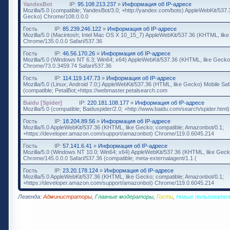
YandexBot
IP:
95.108.213.237
»
Информация об IP-адресе
Mozilla/5.0 (compatible; YandexBot/3.0; +http://yandex.com/bots) AppleWebKit/537
Gecko) Chrome/108.0.0.0
Гость
IP:
85.239.246.122
»
Информация об IP-адресе
Mozilla/5.0 (Macintosh; Intel Mac OS X 10_15_7) AppleWebKit/537.36 (KHTML, lik
Chrome/135.0.0.0 Safari/537.36
Гость
IP:
46.56.170.26
»
Информация об IP-адресе
Mozilla/5.0 (Windows NT 6.3; Win64; x64) AppleWebKit/537.36 (KHTML, like Gecko
Chrome/73.0.3459.74 Safari/537.36
Гость
IP:
114.119.147.73
»
Информация об IP-адресе
Mozilla/5.0 (Linux; Android 7.0;) AppleWebKit/537.36 (HTML, like Gecko) Mobile Saf
(compatible; PetalBot;+https://webmaster.petalsearch.com
Baidu [Spider]
IP:
220.181.108.177
»
Информация об IP-адресе
Mozilla/5.0 (compatible; Baiduspider/2.0; +http://www.baidu.com/search/spider.html)
Гость
IP:
18.204.89.56
»
Информация об IP-адресе
Mozilla/5.0 AppleWebKit/537.36 (KHTML, like Gecko; compatible; Amazonbot/0.1;
+https://developer.amazon.com/support/amazonbot) Chrome/119.0.6045.214
Гость
IP:
57.141.6.41
»
Информация об IP-адресе
Mozilla/5.0 (Windows NT 10.0; Win64; x64) AppleWebKit/537.36 (KHTML, like Geck
Chrome/145.0.0.0 Safari/537.36 (compatible; meta-externalagent/1.1 (
Гость
IP:
23.20.178.124
»
Информация об IP-адресе
Mozilla/5.0 AppleWebKit/537.36 (KHTML, like Gecko; compatible; Amazonbot/0.1;
+https://developer.amazon.com/support/amazonbot) Chrome/119.0.6045.214
Легенда:
Администраторы
,
Главные модераторы
,
Гости
,
Новые пользовател