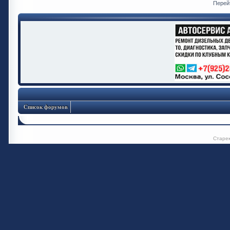
Перей
Список форумов
Старе