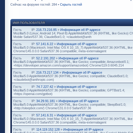
Сейчас на форуме гостей: 284 •
Скрыть гостей
ИМЯ ПОЛЬЗОВАТЕЛЯ
Гость
IP:
216.73.216.85
»
Информация об IP-адресе
Mozilla/5.0 (Linux; Android 14; Pixel 8) AppleWebKit/537.36 (KHTML, like Gecko) 
Mobile Safari/537.36; ClaudeBot/1.0; +claudebot@anth
Гость
IP:
57.141.6.22
»
Информация об IP-адресе
Mozilla/5.0 (Macintosh; Intel Mac OS X 10_15_7) AppleWebKit/537.36 (KHTML, lik
Chrome/145.0.0.0 Safari/537.36 (compatible; meta-externalagent
Гость
IP:
52.2.191.202
»
Информация об IP-адресе
Mozilla/5.0 AppleWebKit/537.36 (KHTML, like Gecko; compatible; Amazonbot/0.1;
+https://developer.amazon.com/support/amazonbot) Chrome/119.0.6045.214
Гость
IP:
216.73.217.134
»
Информация об IP-адресе
Mozilla/5.0 AppleWebKit/537.36 (KHTML, like Gecko; compatible; ClaudeBot/1.0;
+claudebot@anthropic.com)
Гость
IP:
74.7.227.42
»
Информация об IP-адресе
Mozilla/5.0 AppleWebKit/537.36 (KHTML, like Gecko; compatible; GPTBot/1.4;
+https://openai.com/gptbot)
Гость
IP:
34.29.91.181
»
Информация об IP-адресе
Mozilla/5.0 AppleWebKit/537.36 (KHTML, like Gecko; compatible; SleepBot/1.0;
+http://sleepbot.com/) Chrome/131.0.0.0 Safari/537.36
Гость
IP:
57.141.6.31
»
Информация об IP-адресе
Mozilla/5.0 (Macintosh; Intel Mac OS X 10_15_7) AppleWebKit/537.36 (KHTML, lik
Chrome/145.0.0.0 Safari/537.36 (compatible; meta-externalagent
Гость
IP:
114.119.152.128
»
Информация об IP-адресе
Mozilla/5.0 (Linux; Android 7.0;) AppleWebKit/537.36 (HTML, like Gecko) Mobile Saf