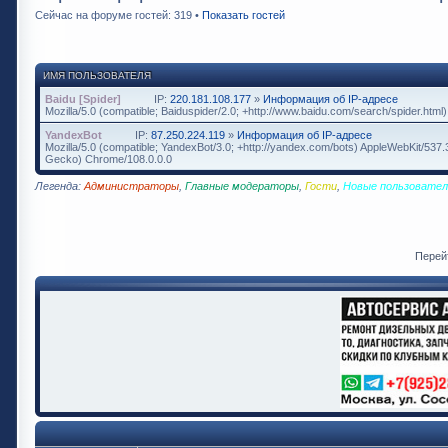
Сейчас на форуме гостей: 319 •
Показать гостей
ИМЯ ПОЛЬЗОВАТЕЛЯ
Baidu [Spider]
IP:
220.181.108.177
»
Информация об IP-адресе
Mozilla/5.0 (compatible; Baiduspider/2.0; +http://www.baidu.com/search/spider.html)
YandexBot
IP:
87.250.224.119
»
Информация об IP-адресе
Mozilla/5.0 (compatible; YandexBot/3.0; +http://yandex.com/bots) AppleWebKit/537
Gecko) Chrome/108.0.0.0
Легенда:
Администраторы
,
Главные модераторы
,
Гости
,
Новые пользовател
Перей