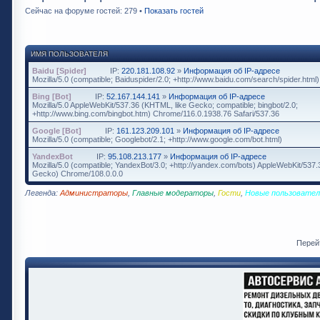
Сейчас на форуме гостей: 279 •
Показать гостей
ИМЯ ПОЛЬЗОВАТЕЛЯ
Baidu [Spider]
IP:
220.181.108.92
»
Информация об IP-адресе
Mozilla/5.0 (compatible; Baiduspider/2.0; +http://www.baidu.com/search/spider.html)
Bing [Bot]
IP:
52.167.144.141
»
Информация об IP-адресе
Mozilla/5.0 AppleWebKit/537.36 (KHTML, like Gecko; compatible; bingbot/2.0;
+http://www.bing.com/bingbot.htm) Chrome/116.0.1938.76 Safari/537.36
Google [Bot]
IP:
161.123.209.101
»
Информация об IP-адресе
Mozilla/5.0 (compatible; Googlebot/2.1; +http://www.google.com/bot.html)
YandexBot
IP:
95.108.213.177
»
Информация об IP-адресе
Mozilla/5.0 (compatible; YandexBot/3.0; +http://yandex.com/bots) AppleWebKit/537
Gecko) Chrome/108.0.0.0
Легенда:
Администраторы
,
Главные модераторы
,
Гости
,
Новые пользовател
Перей