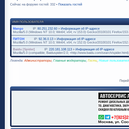
Сейчас на форуме гостей: 332 •
Показать гостей
ИМЯ ПОЛЬЗОВАТЕЛЯ
Mango
IP:
80.251.232.60
»
Информация об IP-адресе
Mozilla/5.0 (Windows NT 10.0; Win64; x64; rv:153.0) Gecko/20100101 Firefox/153.
ПИТОН
IP:
92.36.0.13
»
Информация об IP-адресе
Mozilla/5.0 (Windows NT 10.0; Win64; x64; rv:152.0) Gecko/20100101 Firefox/152.
Baidu [Spider]
IP:
220.181.108.113
»
Информация об IP-адресе
Mozilla/5.0 (compatible; Baiduspider/2.0; +http://www.baidu.com/search/spider.html)
Легенда:
Администраторы
,
Главные модераторы
,
Гости
,
Новые пользовател
Перей