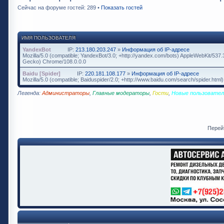
Сейчас на форуме гостей: 289 •
Показать гостей
ИМЯ ПОЛЬЗОВАТЕЛЯ
YandexBot
IP:
213.180.203.247
»
Информация об IP-адресе
Mozilla/5.0 (compatible; YandexBot/3.0; +http://yandex.com/bots) AppleWebKit/537
Gecko) Chrome/108.0.0.0
Baidu [Spider]
IP:
220.181.108.177
»
Информация об IP-адресе
Mozilla/5.0 (compatible; Baiduspider/2.0; +http://www.baidu.com/search/spider.html)
Легенда:
Администраторы
,
Главные модераторы
,
Гости
,
Новые пользовател
Перей