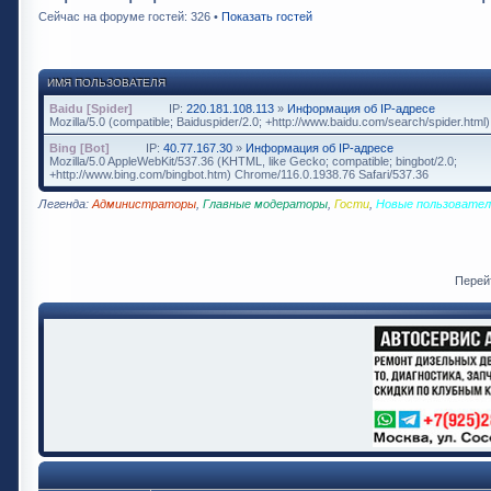
Сейчас на форуме гостей: 326 •
Показать гостей
ИМЯ ПОЛЬЗОВАТЕЛЯ
Baidu [Spider]
IP:
220.181.108.113
»
Информация об IP-адресе
Mozilla/5.0 (compatible; Baiduspider/2.0; +http://www.baidu.com/search/spider.html)
Bing [Bot]
IP:
40.77.167.30
»
Информация об IP-адресе
Mozilla/5.0 AppleWebKit/537.36 (KHTML, like Gecko; compatible; bingbot/2.0;
+http://www.bing.com/bingbot.htm) Chrome/116.0.1938.76 Safari/537.36
Легенда:
Администраторы
,
Главные модераторы
,
Гости
,
Новые пользовател
Перей