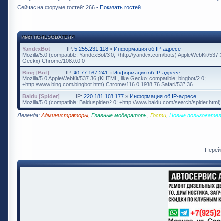
Сейчас на форуме гостей: 266 •
Показать гостей
ИМЯ ПОЛЬЗОВАТЕЛЯ
YandexBot
IP:
5.255.231.118
»
Информация об IP-адресе
Mozilla/5.0 (compatible; YandexBot/3.0; +http://yandex.com/bots) AppleWebKit/537
Gecko) Chrome/108.0.0.0
Bing [Bot]
IP:
40.77.167.241
»
Информация об IP-адресе
Mozilla/5.0 AppleWebKit/537.36 (KHTML, like Gecko; compatible; bingbot/2.0;
+http://www.bing.com/bingbot.htm) Chrome/116.0.1938.76 Safari/537.36
Baidu [Spider]
IP:
220.181.108.177
»
Информация об IP-адресе
Mozilla/5.0 (compatible; Baiduspider/2.0; +http://www.baidu.com/search/spider.html)
Легенда:
Администраторы
,
Главные модераторы
,
Гости
,
Новые пользовател
Перей