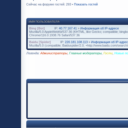
Сейчас на форуме гостей: 293 •
Показать гостей
ИМЯ ПОЛЬЗОВАТЕЛЯ
Bing [Bot]
IP:
40.77.167.41
»
Информация об IP-адресе
Mozilla/5.0 AppleWebKit/537.36 (KHTML, like Gecko; compatible; bingbo
Chrome/116.0.1938.76 Safari/537.36
Baidu [Spider]
IP:
220.181.108.113
»
Информация об IP-адре
Mozilla/5.0 (compatible; Baiduspider/2.0; +http://www.baidu.com/search/
Легенда:
Администраторы
,
Главные модераторы
,
Гости
,
Новые п