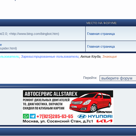
МЕСТО НА ФОРУМЕ
t/2.0; +http://www.bing.com/bingbot.htm)
Главная страница
се
Главная страница
spider.html)
ользователи
,
Зарегистрированные пользователи
,
Актив Клуба
,
Знающие
Перейти: