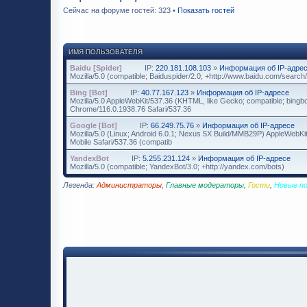
Сейчас на форуме гостей: 323 •
Показать гостей
ИМЯ ПОЛЬЗОВАТЕЛЯ
Baidu [Spider]
IP:
220.181.108.103
»
Информация об IP-адре
Mozilla/5.0 (compatible; Baiduspider/2.0; +http://www.baidu.com/search/
Bing [Bot]
IP:
40.77.167.123
»
Информация об IP-адресе
Mozilla/5.0 AppleWebKit/537.36 (KHTML, like Gecko; compatible; bingbo
Chrome/116.0.1938.76 Safari/537.36
Google [Bot]
IP:
66.249.75.76
»
Информация об IP-адресе
Mozilla/5.0 (Linux; Android 6.0.1; Nexus 5X Build/MMB29P) AppleWebK
Mobile Safari/537.36 (compatib
YandexBot
IP:
5.255.231.124
»
Информация об IP-адресе
Mozilla/5.0 (compatible; YandexBot/3.0; +http://yandex.com/bots)
Легенда:
Администраторы
,
Главные модераторы
,
Гости
,
Новые п