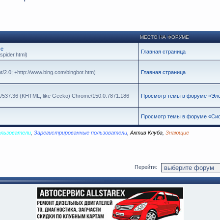
МЕСТО НА ФОРУМЕ
се
Главная страница
spider.html)
t/2.0; +http://www.bing.com/bingbot.htm)
Главная страница
it/537.36 (KHTML, like Gecko) Chrome/150.0.7871.186
Просмотр темы в форуме «Эле
Просмотр темы в форуме «Cис
ользователи
,
Зарегистрированные пользователи
,
Актив Клуба
,
Знающие
Перейти: