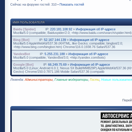
Сейчас на форуме гостей: 310 •
Показать гостей
ИМЯ ПОЛЬЗОВАТЕЛЯ
Baidu [Spider]
IP:
220.181.108.92
»
Информация об IP-адресе
Mozilla/5.0 (compatible; Baiduspider/2.0; +http://www.baidu.com/search/spider.html)
Bing [Bot]
IP:
52.167.144.139
»
Информация об IP-адресе
Mozilla/5.0 AppleWebKit/537.36 (KHTML, like Gecko; compatible; bingbot/2.0;
+http://www.bing.com/bingbot.htm) Chrome/116.0.1938.76 Safari/537.36
YandexBot
IP:
5.255.231.188
»
Информация об IP-адресе
Mozilla/5.0 (compatible; YandexBot/3.0; +http://yandex.com/bots)
Google [Bot]
IP:
66.249.75.69
»
Информация об IP-адресе
Mozilla/5.0 (Linux; Android 6.0.1; Nexus 5X Build/MMB29P) AppleWebKit/537.36 (K
Gecko) Chrome/150.0.7871.186 Mobile Safari/537.36 (compatib
Легенда:
Администраторы
,
Главные модераторы
,
Гости
,
Новые пользовател
Перей