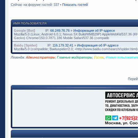
Сейчас на форуме гостей: 337 •
Показать гостей
ИМЯ ПОЛЬЗОВАТЕЛЯ
Google [Bot]
IP:
66.249.76.76
»
Информация об IP-адресе
Mozilla/5.0 (Linux; Android 6.0.1; Nexus 5X Build/MMB29P) AppleWebKit/537.36 (K
Gecko) Chrome/150.0.7871.186 Mobile Safari/537.36 (compatib
Baidu [Spider]
IP:
116.179.32.41
»
Информация об IP-адресе
Mozilla/5.0 (compatible; Baiduspider/2.0; +http://www.baidu.com/search/spider.html)
Легенда:
Администраторы
,
Главные модераторы
,
Гости
,
Новые пользовател
Перей