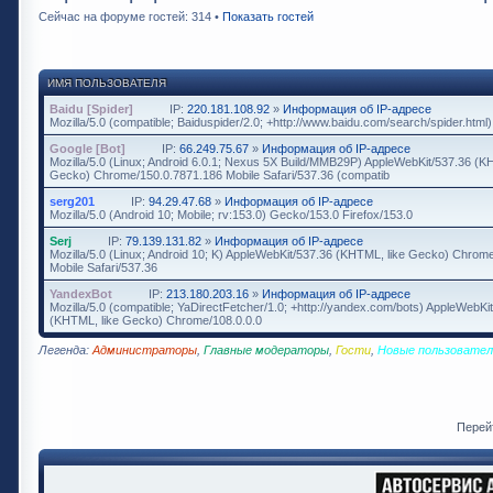
Сейчас на форуме гостей: 314 •
Показать гостей
ИМЯ ПОЛЬЗОВАТЕЛЯ
Baidu [Spider]
IP:
220.181.108.92
»
Информация об IP-адресе
Mozilla/5.0 (compatible; Baiduspider/2.0; +http://www.baidu.com/search/spider.html)
Google [Bot]
IP:
66.249.75.67
»
Информация об IP-адресе
Mozilla/5.0 (Linux; Android 6.0.1; Nexus 5X Build/MMB29P) AppleWebKit/537.36 (K
Gecko) Chrome/150.0.7871.186 Mobile Safari/537.36 (compatib
serg201
IP:
94.29.47.68
»
Информация об IP-адресе
Mozilla/5.0 (Android 10; Mobile; rv:153.0) Gecko/153.0 Firefox/153.0
Serj
IP:
79.139.131.82
»
Информация об IP-адресе
Mozilla/5.0 (Linux; Android 10; K) AppleWebKit/537.36 (KHTML, like Gecko) Chrome
Mobile Safari/537.36
YandexBot
IP:
213.180.203.16
»
Информация об IP-адресе
Mozilla/5.0 (compatible; YaDirectFetcher/1.0; +http://yandex.com/bots) AppleWebKi
(KHTML, like Gecko) Chrome/108.0.0.0
Легенда:
Администраторы
,
Главные модераторы
,
Гости
,
Новые пользовател
Перей