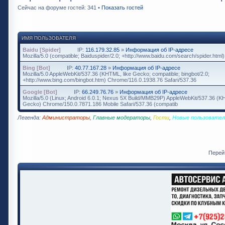
Сейчас на форуме гостей: 341 •
Показать гостей
ИМЯ ПОЛЬЗОВАТЕЛЯ
Baidu [Spider]
IP:
116.179.32.85
»
Информация об IP-адресе
Mozilla/5.0 (compatible; Baiduspider/2.0; +http://www.baidu.com/search/spider.html)
Bing [Bot]
IP:
40.77.167.28
»
Информация об IP-адресе
Mozilla/5.0 AppleWebKit/537.36 (KHTML, like Gecko; compatible; bingbot/2.0;
+http://www.bing.com/bingbot.htm) Chrome/116.0.1938.76 Safari/537.36
Google [Bot]
IP:
66.249.76.76
»
Информация об IP-адресе
Mozilla/5.0 (Linux; Android 6.0.1; Nexus 5X Build/MMB29P) AppleWebKit/537.36 (K
Gecko) Chrome/150.0.7871.186 Mobile Safari/537.36 (compatib
Легенда:
Администраторы
,
Главные модераторы
,
Гости
,
Новые пользовател
Перей