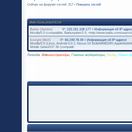
Сейчас на форуме гостей: 317 •
Показать гостей
ИМЯ ПОЛЬЗОВАТЕЛЯ
Baidu [Spider]
IP:
220.181.108.177
»
Информация об IP-адре
Mozilla/5.0 (compatible; Baiduspider/2.0; +http://www.baidu.com/search/
Google [Bot]
IP:
66.249.78.39
»
Информация об IP-адресе
Mozilla/5.0 (Linux; Android 6.0.1; Nexus 5X Build/MMB29P) AppleWebK
Mobile Safari/537.36 (compatib
Легенда:
Администраторы
,
Главные модераторы
,
Гости
,
Новые п