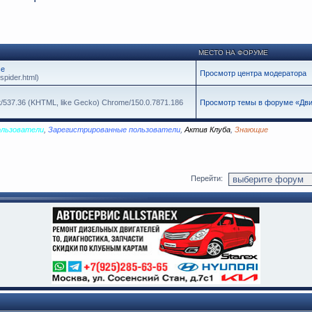
МЕСТО НА ФОРУМЕ
се
Просмотр центра модератора
spider.html)
it/537.36 (KHTML, like Gecko) Chrome/150.0.7871.186
Просмотр темы в форуме «Дви
ользователи
,
Зарегистрированные пользователи
,
Актив Клуба
,
Знающие
Перейти: