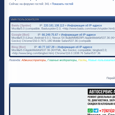
Сейчас на форуме гостей: 341 •
Показать гостей
ИМЯ ПОЛЬЗОВАТЕЛЯ
Baidu [Spider]
IP:
220.181.108.113
»
Информация об IP-адресе
Mozilla/5.0 (compatible; Baiduspider/2.0; +http://www.baidu.com/search/spider.html)
Google [Bot]
IP:
66.249.75.67
»
Информация об IP-адресе
Mozilla/5.0 (Linux; Android 6.0.1; Nexus 5X Build/MMB29P) AppleWebKit/537.36 (K
Gecko) Chrome/150.0.7871.186 Mobile Safari/537.36 (compatib
Bing [Bot]
IP:
40.77.167.28
»
Информация об IP-адресе
Mozilla/5.0 AppleWebKit/537.36 (KHTML, like Gecko; compatible; bingbot/2.0;
+http://www.bing.com/bingbot.htm) Chrome/116.0.1938.76 Safari/537.36
Легенда:
Администраторы
,
Главные модераторы
,
Гости
,
Новые пользовател
Перей