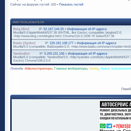
Сейчас на форуме гостей: 320 •
Показать гостей
ИМЯ ПОЛЬЗОВАТЕЛЯ
Bing [Bot]
IP:
52.167.144.25
»
Информация об IP-адресе
Mozilla/5.0 AppleWebKit/537.36 (KHTML, like Gecko; compatible; bingbot/2.0;
+http://www.bing.com/bingbot.htm) Chrome/116.0.1938.76 Safari/537.36
Baidu [Spider]
IP:
220.181.108.177
»
Информация об IP-адресе
Mozilla/5.0 (compatible; Baiduspider/2.0; +http://www.baidu.com/search/spider.html)
YandexBot
IP:
5.255.231.106
»
Информация об IP-адресе
Mozilla/5.0 (compatible; YandexBot/3.0; +http://yandex.com/bots) AppleWebKit/537
Gecko) Chrome/108.0.0.0
Легенда:
Администраторы
,
Главные модераторы
,
Гости
,
Новые пользовател
Перей