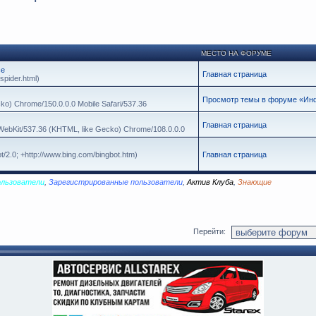
МЕСТО НА ФОРУМЕ
се
Главная страница
spider.html)
Просмотр темы в форуме «Инф
cko) Chrome/150.0.0.0 Mobile Safari/537.36
Главная страница
leWebKit/537.36 (KHTML, like Gecko) Chrome/108.0.0.0
t/2.0; +http://www.bing.com/bingbot.htm)
Главная страница
ользователи
,
Зарегистрированные пользователи
,
Актив Клуба
,
Знающие
Перейти: