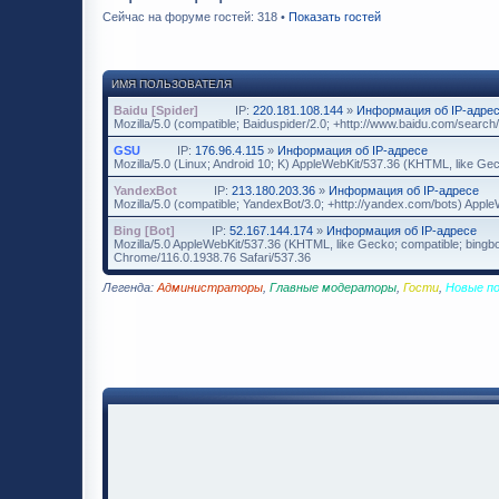
Сейчас на форуме гостей: 318 •
Показать гостей
ИМЯ ПОЛЬЗОВАТЕЛЯ
Baidu [Spider]
IP:
220.181.108.144
»
Информация об IP-адре
Mozilla/5.0 (compatible; Baiduspider/2.0; +http://www.baidu.com/search/
GSU
IP:
176.96.4.115
»
Информация об IP-адресе
Mozilla/5.0 (Linux; Android 10; K) AppleWebKit/537.36 (KHTML, like Ge
YandexBot
IP:
213.180.203.36
»
Информация об IP-адресе
Mozilla/5.0 (compatible; YandexBot/3.0; +http://yandex.com/bots) App
Bing [Bot]
IP:
52.167.144.174
»
Информация об IP-адресе
Mozilla/5.0 AppleWebKit/537.36 (KHTML, like Gecko; compatible; bingbo
Chrome/116.0.1938.76 Safari/537.36
Легенда:
Администраторы
,
Главные модераторы
,
Гости
,
Новые п