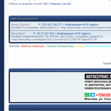
Сейчас на форуме гостей: 359 •
Показать гостей
ИМЯ ПОЛЬЗОВАТЕЛЯ
Baidu [Spider]
IP:
220.181.108.177
»
Информация об IP-адресе
Mozilla/5.0 (compatible; Baiduspider/2.0; +http://www.baidu.com/search/spider.html)
Bing [Bot]
IP:
40.77.167.154
»
Информация об IP-адресе
Mozilla/5.0 AppleWebKit/537.36 (KHTML, like Gecko; compatible; bingbot/2.0;
+http://www.bing.com/bingbot.htm) Chrome/116.0.1938.76 Safari/537.36
Легенда:
Администраторы
,
Главные модераторы
,
Гости
,
Новые пользовател
Перей