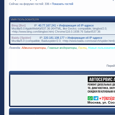
Сейчас на форуме гостей: 336 •
Показать гостей
ИМЯ ПОЛЬЗОВАТЕЛЯ
Bing [Bot]
IP:
40.77.167.241
»
Информация об IP-адресе
Mozilla/5.0 AppleWebKit/537.36 (KHTML, like Gecko; compatible; bingbot/2.0;
+http://www.bing.com/bingbot.htm) Chrome/116.0.1938.76 Safari/537.36
Baidu [Spider]
IP:
220.181.108.177
»
Информация об IP-адресе
Mozilla/5.0 (compatible; Baiduspider/2.0; +http://www.baidu.com/search/spider.html)
Легенда:
Администраторы
,
Главные модераторы
,
Гости
,
Новые пользовател
Перей