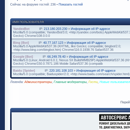
Сейчас на форуме гостей: 236 •
Показать гостей
ИМЯ ПОЛЬЗОВАТЕЛЯ
YandexBot
IP:
213.180.203.230
»
Информация об IP-адресе
Mozilla/5.0 (compatible; YandexBot/3.0; +http://yandex.com/bots) AppleWebKit/537
Gecko) Chrome/108.0.0.0
Bing [Bot]
IP:
40.77.167.123
»
Информация об IP-адресе
Mozilla/5.0 AppleWebKit/537.36 (KHTML, like Gecko; compatible; bingbot/2.0;
+http://www.bing.com/bingbot.htm) Chrome/116.0.1938.76 Safari/537.36
Google [Bot]
IP:
66.249.78.40
»
Информация об IP-адресе
Mozilla/5.0 (Linux; Android 6.0.1; Nexus 5X Build/MMB29P) AppleWebKit/537.36 (K
Gecko) Chrome/150.0.7871.186 Mobile Safari/537.36 (compatib
Baidu [Spider]
IP:
220.181.108.103
»
Информация об IP-адресе
Mozilla/5.0 (compatible; Baiduspider/2.0; +http://www.baidu.com/search/spider.html)
Легенда:
Администраторы
,
Главные модераторы
,
Гости
,
Новые пользовател
Перей