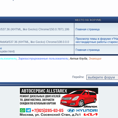
МЕСТО НА ФОРУМЕ
it/537.36 (KHTML, like Gecko) Chrome/150.0.7871.186
Главная страница
Просмотр темы в форуме «"Нар
leWebKit/537.36 (KHTML, like Gecko) Chrome/108.0.0.0
нестандартные работы старек
се
Главная страница
spider.html)
ользователи
,
Зарегистрированные пользователи
,
Актив Клуба
,
Знающие
Перейти: