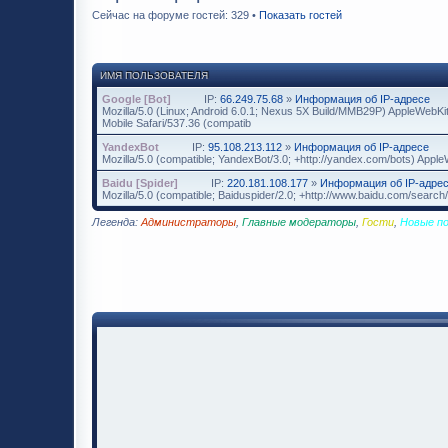
Сейчас на форуме гостей: 329 •
Показать гостей
ИМЯ ПОЛЬЗОВАТЕЛЯ
Google [Bot]
IP:
66.249.75.68
»
Информация об IP-адресе
Mozilla/5.0 (Linux; Android 6.0.1; Nexus 5X Build/MMB29P) AppleWebK
Mobile Safari/537.36 (compatib
YandexBot
IP:
95.108.213.112
»
Информация об IP-адресе
Mozilla/5.0 (compatible; YandexBot/3.0; +http://yandex.com/bots) App
Baidu [Spider]
IP:
220.181.108.177
»
Информация об IP-адре
Mozilla/5.0 (compatible; Baiduspider/2.0; +http://www.baidu.com/search/
Легенда:
Администраторы
,
Главные модераторы
,
Гости
,
Новые п