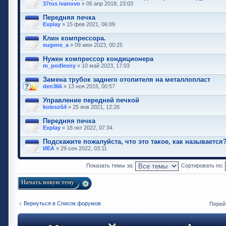
37rus ivanovo
» 05 апр 2018, 23:03
Передняя печка
Explay
» 15 фев 2021, 06:09
Клин компрессора.
eugene_a
» 09 июн 2023, 00:25
Нужен компрессор кондиционера
m_podlesny
» 10 май 2023, 17:03
Замена трубок заднего отопителя на металлопласт
den366
» 13 ноя 2015, 00:57
Управление передней печкой
koleso54
» 25 янв 2021, 12:26
Передняя печка
Explay
» 18 окт 2022, 07:34
Подскажите пожалуйста, что это такое, как называется
ИЕА
» 29 сен 2022, 03:11
Показать темы за:
Сортировать по:
Начать новую тему
Вернуться в Список форумов
Перей