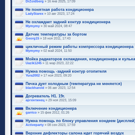
DrZoidberg
» 16 янв 2025, 17:09
Не понятная работа кондиционера
LadyStarex
» 10 авг 2023, 17:24
Не охлаждает задний контур кондиционера
Mymymy
» 30 май 2024, 08:47
Датчик температуры за бортом
Georg15
» 18 ноя 2011, 17:43
цикличный режим работы компрессора кондиционера
Mymymy
» 02 май 2024, 11:50
Мойка радиаторов охлаждения, кондиционера и кульк
Uazik1245
» 11 мар 2023, 22:22
Нужна помощь -задний контур отопителя
Yura2002
» 17 ноя 2023, 09:20
Печка дует холодным (температура не меняется)
blackharold
» 06 авг 2023, 12:54
Догреватель H1. 19г.
аргентинец
» 29 ноя 2023, 15:09
Включение кондиционера
garrico
» 15 фев 2012, 01:26
Нужна помощь по блоку управления кондеем (дисплей
Activeparty
» 08 сен 2023, 17:59
Верхние дефлекторы салона идет горячий воздух