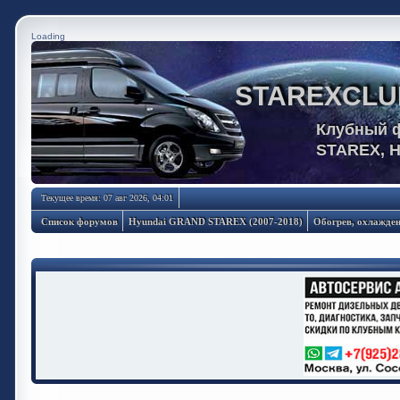
Loading
STAREXCLU
Клубный 
STAREX, 
Текущее время: 07 авг 2026, 04:01
Список форумов
Hyundai GRAND STAREX (2007-2018)
Обогрев, охлажден