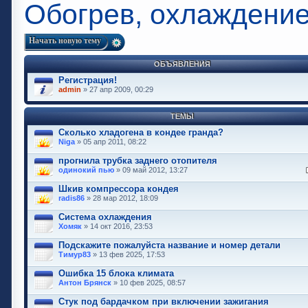
Обогрев, охлаждение
Начать новую тему
ОБЪЯВЛЕНИЯ
Регистрация!
admin
» 27 апр 2009, 00:29
ТЕМЫ
Сколько хладогена в кондее гранда?
Niga
» 05 апр 2011, 08:22
прогнила трубка заднего отопителя
одинокий пью
» 09 май 2012, 13:27
Шкив компрессора кондея
radis86
» 28 мар 2012, 18:09
Система охлаждения
Хомяк
» 14 окт 2016, 23:53
Подскажите пожалуйста название и номер детали
Тимур83
» 13 фев 2025, 17:53
Ошибка 15 блока климата
Антон Брянск
» 10 фев 2025, 08:57
Стук под бардачком при включении зажигания