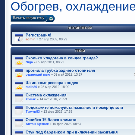
Обогрев, охлаждение
Начать новую тему
ОБЪЯВЛЕНИЯ
Регистрация!
admin
» 27 апр 2009, 00:29
ТЕМЫ
Сколько хладогена в кондее гранда?
Niga
» 05 апр 2011, 08:22
прогнила трубка заднего отопителя
одинокий пью
» 09 май 2012, 13:27
Шкив компрессора кондея
radis86
» 28 мар 2012, 18:09
Система охлаждения
Хомяк
» 14 окт 2016, 23:53
Подскажите пожалуйста название и номер детали
Тимур83
» 13 фев 2025, 17:53
Ошибка 15 блока климата
Антон Брянск
» 10 фев 2025, 08:57
Стук под бардачком при включении зажигания