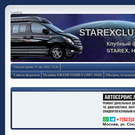
Loading
STAREXCLU
Клубный 
STAREX, 
Текущее время: 07 авг 2026, 13:20
Список форумов
Hyundai GRAND STAREX (2007-2018)
Обогрев, охлажден