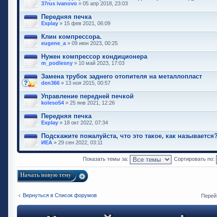
37rus ivanovo
» 05 апр 2018, 23:03
Передняя печка
Explay
» 15 фев 2021, 06:09
Клин компрессора.
eugene_a
» 09 июн 2023, 00:25
Нужен компрессор кондиционера
m_podlesny
» 10 май 2023, 17:03
Замена трубок заднего отопителя на металлопласт
den366
» 13 ноя 2015, 00:57
Управление передней печкой
koleso54
» 25 янв 2021, 12:26
Передняя печка
Explay
» 18 окт 2022, 07:34
Подскажите пожалуйста, что это такое, как называется
ИЕА
» 29 сен 2022, 03:11
Показать темы за:
Сортировать по:
Начать новую тему
Вернуться в Список форумов
Перей