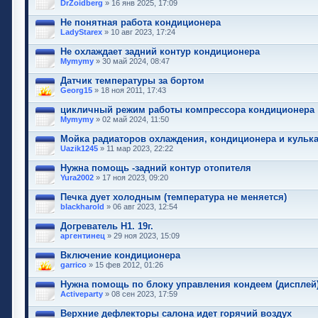
DrZoidberg
» 16 янв 2025, 17:09
Не понятная работа кондиционера
LadyStarex
» 10 авг 2023, 17:24
Не охлаждает задний контур кондиционера
Mymymy
» 30 май 2024, 08:47
Датчик температуры за бортом
Georg15
» 18 ноя 2011, 17:43
цикличный режим работы компрессора кондиционера
Mymymy
» 02 май 2024, 11:50
Мойка радиаторов охлаждения, кондиционера и кульк
Uazik1245
» 11 мар 2023, 22:22
Нужна помощь -задний контур отопителя
Yura2002
» 17 ноя 2023, 09:20
Печка дует холодным (температура не меняется)
blackharold
» 06 авг 2023, 12:54
Догреватель H1. 19г.
аргентинец
» 29 ноя 2023, 15:09
Включение кондиционера
garrico
» 15 фев 2012, 01:26
Нужна помощь по блоку управления кондеем (дисплей
Activeparty
» 08 сен 2023, 17:59
Верхние дефлекторы салона идет горячий воздух