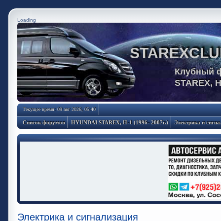
Loading
STAREXCLU
Клубный 
STAREX, 
Текущее время: 09 авг 2026, 05:40
Список форумов
HYUNDAI STAREX, H-1 (1996- 2007г.)
Электрика и сигна
Электрика и сигнализация