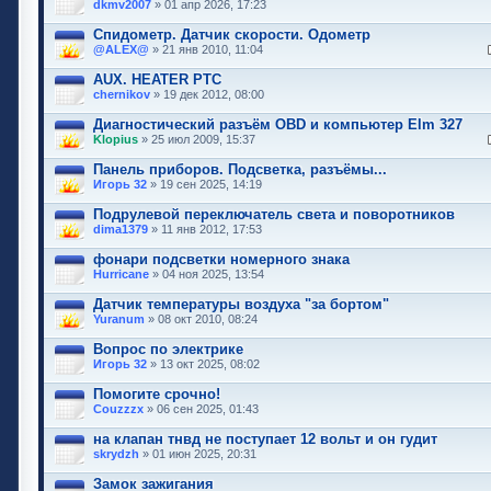
dkmv2007
» 01 апр 2026, 17:23
Спидометр. Датчик скорости. Одометр
@ALEX@
» 21 янв 2010, 11:04
AUX. HEATER PTC
chernikov
» 19 дек 2012, 08:00
Диагностический разъём OBD и компьютер Elm 327
Klopius
» 25 июл 2009, 15:37
Панель приборов. Подсветка, разъёмы...
Игорь 32
» 19 сен 2025, 14:19
Подрулевой переключатель света и поворотников
dima1379
» 11 янв 2012, 17:53
фонари подсветки номерного знака
Hurricane
» 04 ноя 2025, 13:54
Датчик температуры воздуха "за бортом"
Yuranum
» 08 окт 2010, 08:24
Вопрос по электрике
Игорь 32
» 13 окт 2025, 08:02
Помогите срочно!
Couzzzx
» 06 сен 2025, 01:43
на клапан тнвд не поступает 12 вольт и он гудит
skrydzh
» 01 июн 2025, 20:31
Замок зажигания