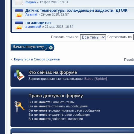
mayan
» 12 фев 2010, 19:01
Датчик температуры охлаждающей жидкости. ДТОЖ
Azamat
» 29 сен 2010, 12:57
не заводится
а алексей
» 21 мар 2013, 16:34
Показать темы за:
Сортировать по:
Начать новую тему
Вернуться в Список форумов
Перей
Кто сейчас на форуме
Зарегистрированные пользователи:
Baidu [Spider]
Права доступа к форуму
Вы
не можете
начинать темы
Вы
не можете
отвечать на сообщения
Вы
не можете
редактировать свои сообщения
Вы
не можете
удалять свои сообщения
Вы
не можете
добавлять вложения