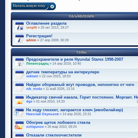
Начать новую тему
ОБЪЯВЛЕНИЯ
Оглавление раздела
serg66
» 25 окт 2013, 19:27
Регистрация!
admin
» 27 апр 2009, 00:29
ТЕМЫ
Предохранители и реле Hyundai Starex 1998-2007
Ленинградец
» 14 апр 2019, 10:40
датчик температуры на интеркулере
sektant
» 22 сен 2023, 18:53
Найден оборваный жгут проводов, непонятно от чего
nik_revda
» 11 май 2026, 13:16
Индикатор свечей накала. Горит постоянно. Моргает. Н
dge
» 01 ноя 2010, 14:33
На ходу глохнет, загорается ключ (имобилайзер)
Николай Окуньков
» 14 апр 2026, 23:31
Обогрев щеток лобового стекла
ozhigunov
» 26 мар 2010, 09:24
Отказали стеклоочистители