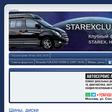
Loading
STAREXCLU
Клубный 
STAREX, 
Текущее время: 09 авг 2026, 19:19
Список форумов
Hyundai GRAND STAREX (2007-2018)
Шины, диски
Шины, диски