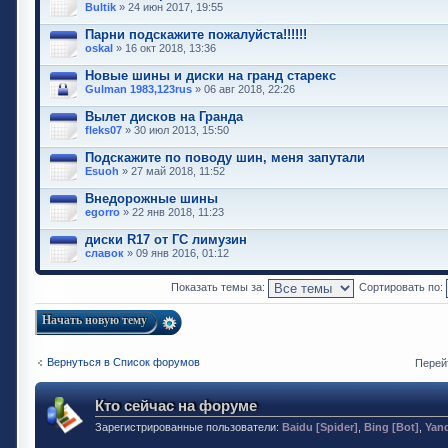
Bultik
» 24 июн 2017, 19:55
Парни подскажите пожалуйста!!!!!!
oskal
» 16 окт 2018, 13:36
Новые шины и диски на гранд старекс
Gulman 1983,123rus
» 06 авг 2018, 22:26
Вылет дисков на Гранда
fleks07
» 30 июл 2013, 15:50
Подскажите по поводу шин, меня запутали
Esuoh
» 27 май 2018, 11:52
Внедорожные шины
egorro
» 22 янв 2018, 11:23
диски R17 от ГС лимузин
славок
» 09 янв 2016, 01:12
Показать темы за:
Сортировать по:
Начать новую тему
Вернуться в Список форумов
Перей
Кто сейчас на форуме
Зарегистрированные пользователи:
Baidu [Spider]
,
Bing [Bot]
,
Yan