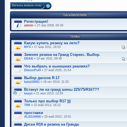
Начать новую тему
ОБЪЯВЛЕНИЯ
Регистрация!
admin
» 27 апр 2009, 00:29
ТЕМЫ
Какую купить резину на лето?
MYS
» 17 мар 2011, 18:53
Зимняя резина на Гранд Старекс. Выбор.
DEAN
» 19 авг 2011, 08:48
Что выбрать в нынешних реалиях?
DimonPsiH
» 27 май 2025, 21:54
Выбор дисков R-17
katia16061
» 18 окт 2014, 11:33
Встанут ли на гранд шины 225/75/R16???
kasys
» 21 июн 2013, 13:39
Только про выбор R17 )))
ТВК
» 22 май 2012, 16:12
проставки
ALEGAN56
» 29 май 2022, 19:01
Диски R18 и резина на Гранда