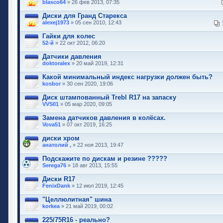
blasco64
» 26 фев 2013, 07:35
Диски для Гранд Старекса
alexej1973
» 05 сен 2010, 12:43
Гайки для колес
52-й
» 22 окт 2012, 06:20
Датчики давления
doktoralex
» 20 май 2019, 12:31
Какой минимальный индекс нагрузки должен быть?
kosbor
» 30 сен 2020, 19:06
Диск штампованный Trebl R17 на запаску
VVS01
» 05 мар 2020, 09:05
Замена датчиков давления в колёсах.
Vova51
» 07 окт 2019, 16:25
диски хром
анатолий ,
» 22 ноя 2013, 19:47
Подскажите по дискам и резине ?????
Serega76
» 18 авг 2013, 15:55
Диски R17
FenixDank
» 12 июл 2019, 12:45
"Целлюлитная" шина
korkea
» 21 май 2019, 00:02
225/75R16 - реально?