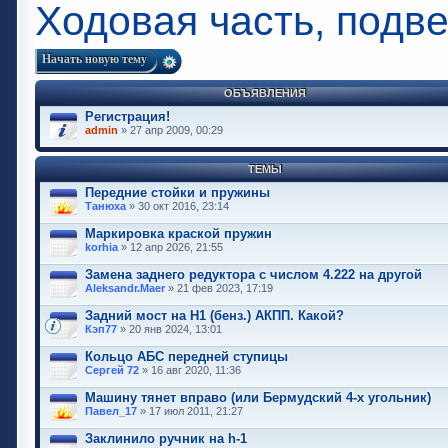
Ходовая часть, подв
Начать новую тему
ОБЪЯВЛЕНИЯ
Регистрация!
admin
» 27 апр 2009, 00:29
ТЕМЫ
Передние стойки и пружины
Танюха
» 30 окт 2016, 23:14
Маркировка краской пружин
korhia
» 12 апр 2026, 21:55
Замена заднего редуктора с числом 4.222 на другой
Aleksandr.Maer
» 21 фев 2023, 17:19
Задний мост на Н1 (бенз.) АКПП. Какой?
Кэп77
» 20 янв 2024, 13:01
Кольцо АБС передней ступицы
Cергей 72
» 16 авг 2020, 11:36
Машину тянет вправо (или Бермудский 4-х угольник)
Павел_17
» 17 июл 2011, 21:27
Заклинило ручник на h-1