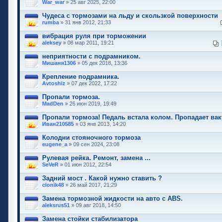
War_war
» 25 авг 2025, 22:00
Чудеса с тормозами на льду и скользкой поверхности
rumba
» 31 янв 2012, 21:33
вибрация руля при торможении
aleksey
» 08 мар 2011, 19:21
неприятности с подрамником.
Мишаня1306
» 05 дек 2018, 13:36
Крепление подрамника.
Avtoshiz
» 07 дек 2022, 17:22
Пропали тормоза.
MadDen
» 26 июн 2019, 19:49
Пропали тормоза! Педаль встала колом. Пропадает вак
Иван210585
» 03 янв 2013, 14:20
Колодни стояночного тормоза
eugene_a
» 09 сен 2024, 23:08
Рулевая рейка. Ремонт, замена ...
SeVeR
» 01 июн 2012, 22:54
Задний мост . Какой нужно ставить ?
clonik48
» 26 май 2017, 21:29
Замена тормозной жидкости на авто с ABS.
aleksrus51
» 09 авг 2018, 14:50
Замена стойки стабилизатора