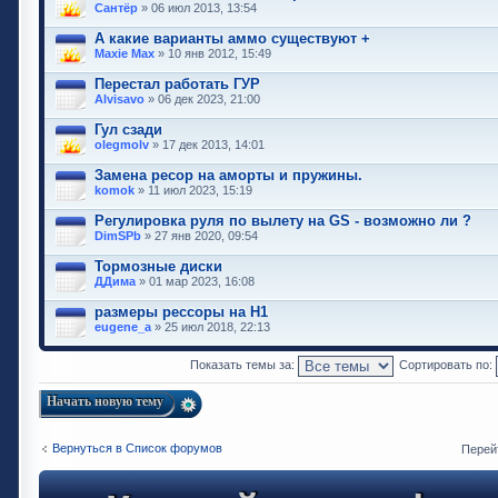
Сантёр
» 06 июл 2013, 13:54
А какие варианты аммо существуют +
Maxie Max
» 10 янв 2012, 15:49
Перестал работать ГУР
Alvisavo
» 06 дек 2023, 21:00
Гул сзади
olegmolv
» 17 дек 2013, 14:01
Замена ресор на аморты и пружины.
komok
» 11 июл 2023, 15:19
Регулировка руля по вылету на GS - возможно ли ?
DimSPb
» 27 янв 2020, 09:54
Тормозные диски
ДДима
» 01 мар 2023, 16:08
размеры рессоры на Н1
eugene_a
» 25 июл 2018, 22:13
Показать темы за:
Сортировать по:
Начать новую тему
Вернуться в Список форумов
Перей