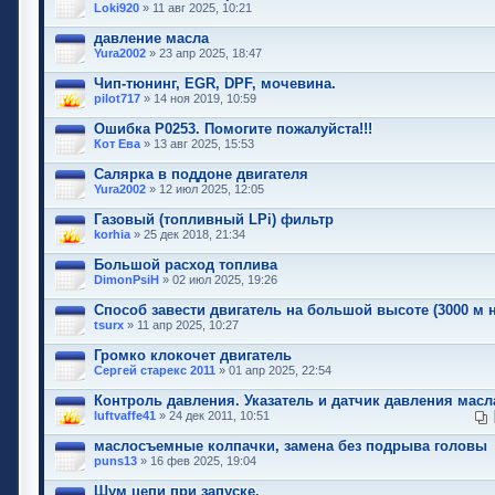
Loki920
» 11 авг 2025, 10:21
давление масла
Yura2002
» 23 апр 2025, 18:47
Чип-тюнинг, EGR, DPF, мочевина.
pilot717
» 14 ноя 2019, 10:59
Ошибка Р0253. Помогите пожалуйста!!!
Кот Ева
» 13 авг 2025, 15:53
Салярка в поддоне двигателя
Yura2002
» 12 июл 2025, 12:05
Газовый (топливный LPi) фильтр
korhia
» 25 дек 2018, 21:34
Большой расход топлива
DimonPsiH
» 02 июл 2025, 19:26
Способ завести двигатель на большой высоте (3000 м н
tsurx
» 11 апр 2025, 10:27
Громко клокочет двигатель
Сергей старекс 2011
» 01 апр 2025, 22:54
Контроль давления. Указатель и датчик давления масл
luftvaffe41
» 24 дек 2011, 10:51
маслосъемные колпачки, замена без подрыва головы
puns13
» 16 фев 2025, 19:04
Шум цепи при запуске.