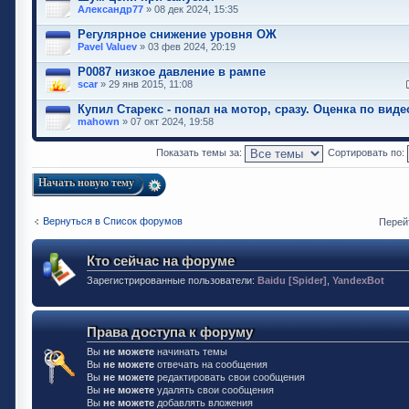
Александр77
» 08 дек 2024, 15:35
Регулярное снижение уровня ОЖ
Pavel Valuev
» 03 фев 2024, 20:19
P0087 низкое давление в рампе
scar
» 29 янв 2015, 11:08
Купил Старекс - попал на мотор, сразу. Оценка по виде
mahown
» 07 окт 2024, 19:58
Показать темы за:
Сортировать по:
Начать новую тему
Вернуться в Список форумов
Перей
Кто сейчас на форуме
Зарегистрированные пользователи:
Baidu [Spider]
,
YandexBot
Права доступа к форуму
Вы
не можете
начинать темы
Вы
не можете
отвечать на сообщения
Вы
не можете
редактировать свои сообщения
Вы
не можете
удалять свои сообщения
Вы
не можете
добавлять вложения