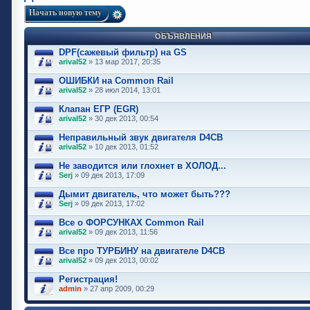
Начать новую тему
ОБЪЯВЛЕНИЯ
DPF(сажевый фильтр) на GS
arival52
» 13 мар 2017, 20:35
ОШИБКИ на Common Rail
arival52
» 28 июл 2014, 13:01
Клапан ЕГР (EGR)
arival52
» 30 дек 2013, 00:54
Неправильный звук двигателя D4CB
arival52
» 10 дек 2013, 01:52
Не заводится или глохнет в ХОЛОД...
Serj
» 09 дек 2013, 17:09
Дымит двигатель, что может быть???
Serj
» 09 дек 2013, 17:02
Все о ФОРСУНКАХ Common Rail
arival52
» 09 дек 2013, 11:56
Все про ТУРБИНУ на двигателе D4CB
arival52
» 09 дек 2013, 00:02
Регистрация!
admin
» 27 апр 2009, 00:29