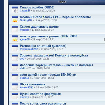
ТЕМЫ
Список ошибок OBD-2
Старый
» 29 июл 2014, 09:26
газовый Grand Starex LPG - первые проблемы
Dmitryi18
» 17 мар 2018, 15:06
Скачет давление в рампе
mutant
» 17 июл 2026, 08:37
низкое давление в рампе p1186 p0087
джон65
» 21 мар 2016, 17:21
Разнос (не опытный дизелист)
Pecheneg0242
» 10 мар 2026, 15:37
Уровень масла растет! Помогите пожалуйста
ays
» 25 май 2026, 02:21
Давление Картерных газов - ничего не помогает
vfdh
» 25 апр 2018, 14:57
звон цепей после проезда 150-200 км
puns13
» 07 май 2026, 16:51
Шкив коленвала
Алекс1740
» 22 июл 2016, 13:05
Нужен совет по форсункам
dsavoy
» 06 июл 2013, 12:11
После кочек сама разгоняется