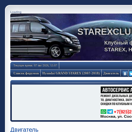
Loading
STAREXCLU
Клубный 
STAREX, 
Текущее время: 07 авг 2026, 15:07
Список форумов
Hyundai GRAND STAREX (2007-2018)
Двигатель
Двигатель