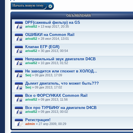
Начать новую тему
ОБЪЯВЛЕНИЯ
DPF(сажевый фильтр) на GS
arival52
» 13 мар 2017, 20:35
ОШИБКИ на Common Rail
arival52
» 28 июл 2014, 13:01
Клапан ЕГР (EGR)
arival52
» 30 дек 2013, 00:54
Неправильный звук двигателя D4CB
arival52
» 10 дек 2013, 01:52
Не заводится или глохнет в ХОЛОД...
Serj
» 09 дек 2013, 17:09
Дымит двигатель, что может быть???
Serj
» 09 дек 2013, 17:02
Все о ФОРСУНКАХ Common Rail
arival52
» 09 дек 2013, 11:56
Все про ТУРБИНУ на двигателе D4CB
arival52
» 09 дек 2013, 00:02
Регистрация!
admin
» 27 апр 2009, 00:29