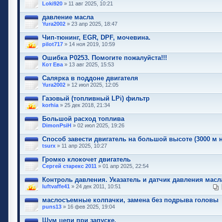
Loki920
» 11 авг 2025, 10:21
давление масла
Yura2002
» 23 апр 2025, 18:47
Чип-тюнинг, EGR, DPF, мочевина.
pilot717
» 14 ноя 2019, 10:59
Ошибка Р0253. Помогите пожалуйста!!!
Кот Ева
» 13 авг 2025, 15:53
Салярка в поддоне двигателя
Yura2002
» 12 июл 2025, 12:05
Газовый (топливный LPi) фильтр
korhia
» 25 дек 2018, 21:34
Большой расход топлива
DimonPsiH
» 02 июл 2025, 19:26
Способ завести двигатель на большой высоте (3000 м н
tsurx
» 11 апр 2025, 10:27
Громко клокочет двигатель
Сергей старекс 2011
» 01 апр 2025, 22:54
Контроль давления. Указатель и датчик давления масл
luftvaffe41
» 24 дек 2011, 10:51
маслосъемные колпачки, замена без подрыва головы
puns13
» 16 фев 2025, 19:04
Шум цепи при запуске.