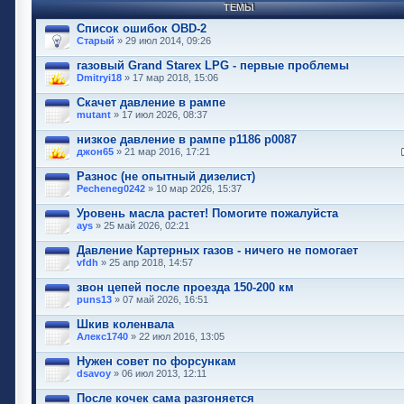
ТЕМЫ
Список ошибок OBD-2
Старый
» 29 июл 2014, 09:26
газовый Grand Starex LPG - первые проблемы
Dmitryi18
» 17 мар 2018, 15:06
Скачет давление в рампе
mutant
» 17 июл 2026, 08:37
низкое давление в рампе p1186 p0087
джон65
» 21 мар 2016, 17:21
Разнос (не опытный дизелист)
Pecheneg0242
» 10 мар 2026, 15:37
Уровень масла растет! Помогите пожалуйста
ays
» 25 май 2026, 02:21
Давление Картерных газов - ничего не помогает
vfdh
» 25 апр 2018, 14:57
звон цепей после проезда 150-200 км
puns13
» 07 май 2026, 16:51
Шкив коленвала
Алекс1740
» 22 июл 2016, 13:05
Нужен совет по форсункам
dsavoy
» 06 июл 2013, 12:11
После кочек сама разгоняется