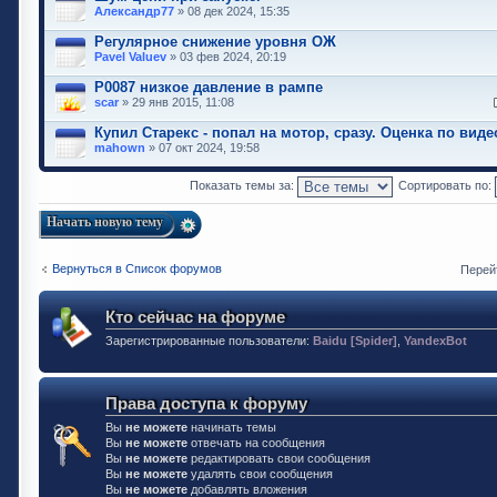
Александр77
» 08 дек 2024, 15:35
Регулярное снижение уровня ОЖ
Pavel Valuev
» 03 фев 2024, 20:19
P0087 низкое давление в рампе
scar
» 29 янв 2015, 11:08
Купил Старекс - попал на мотор, сразу. Оценка по виде
mahown
» 07 окт 2024, 19:58
Показать темы за:
Сортировать по:
Начать новую тему
Вернуться в Список форумов
Перей
Кто сейчас на форуме
Зарегистрированные пользователи:
Baidu [Spider]
,
YandexBot
Права доступа к форуму
Вы
не можете
начинать темы
Вы
не можете
отвечать на сообщения
Вы
не можете
редактировать свои сообщения
Вы
не можете
удалять свои сообщения
Вы
не можете
добавлять вложения