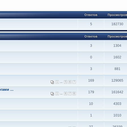
Ответов
Просмотро
5
182730
Ответов
Просмотро
3
1304
0
1602
3
881
169
129065
...
1
5
6
7
ами ...
179
161642
...
1
6
7
8
10
4303
1
1010