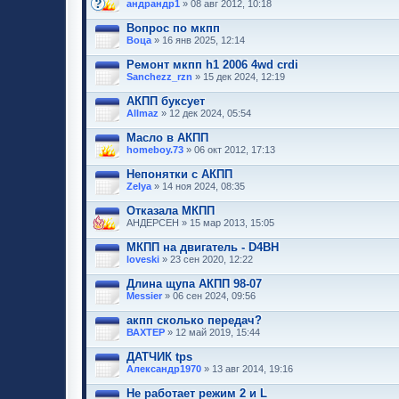
андрандр1
» 08 авг 2012, 10:18
Вопрос по мкпп
Воца
» 16 янв 2025, 12:14
Ремонт мкпп h1 2006 4wd crdi
Sanchezz_rzn
» 15 дек 2024, 12:19
АКПП буксует
Allmaz
» 12 дек 2024, 05:54
Масло в АКПП
homeboy.73
» 06 окт 2012, 17:13
Непонятки с АКПП
Zelya
» 14 ноя 2024, 08:35
Отказала МКПП
АНДЕРСЕН » 15 мар 2013, 15:05
МКПП на двигатель - D4BH
loveski
» 23 сен 2020, 12:22
Длина щупа АКПП 98-07
Messier
» 06 сен 2024, 09:56
акпп сколько передач?
ВАХТЕР
» 12 май 2019, 15:44
ДАТЧИК tps
Александр1970
» 13 авг 2014, 19:16
Не работает режим 2 и L