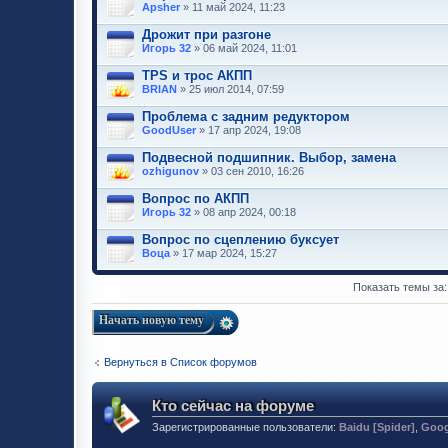
Apsher
» 11 май 2024, 11:23
Дрожит при разгоне
Игорь 32
» 06 май 2024, 11:01
TPS и трос АКПП
BRIAN
» 25 июл 2014, 07:59
Проблема с задним редуктором
GoodUser
» 17 апр 2024, 19:08
Подвесной подшипник. Выбор, замена
ozhigunov
» 03 сен 2010, 16:26
Вопрос по АКПП
Игорь 32
» 08 апр 2024, 00:18
Вопрос по сцеплению буксует
Воца
» 17 мар 2024, 15:27
Показать темы за
Начать новую тему
Вернуться в Список форумов
Кто сейчас на форуме
Зарегистрированные пользователи:
Baidu [Spider]
,
Goog