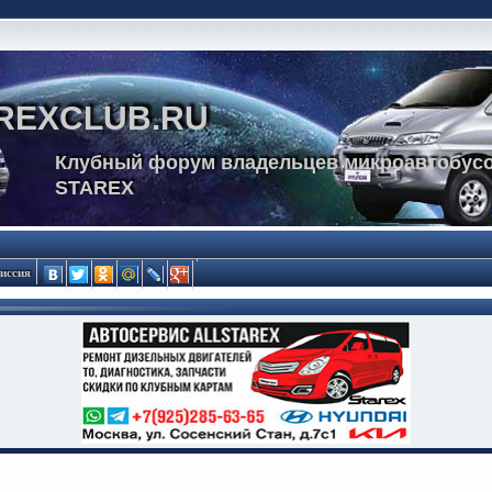
REXCLUB.RU
Клубный форум владельцев микроавтобусо
STAREX
иссия