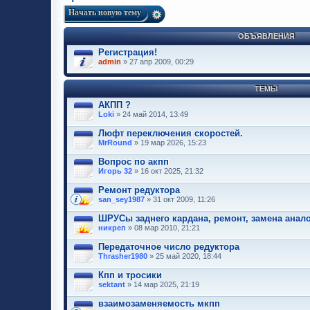
Начать новую тему
ОБЪЯВЛЕНИЯ
Регистрация!
admin
» 27 апр 2009, 00:29
ТЕМЫ
АКПП ?
Loki
» 24 май 2014, 13:49
Люфт переключения скоростей.
MrRound
» 19 мар 2026, 15:23
Вопрос по акпп
Игорь 32
» 16 окт 2025, 21:32
Ремонт редуктора
san_sey1987
» 31 окт 2009, 11:26
ШРУСы заднего кардана, ремонт, замена аналог
никреп
» 08 мар 2010, 21:21
Передаточное число редуктора
Thrasher1980
» 25 май 2020, 18:44
Кпп и тросики
sektant
» 14 мар 2025, 21:19
взаимозаменяемость мкпп