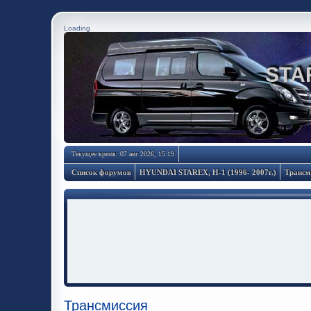
Loading
STA
Текущее время: 07 авг 2026, 15:19
Список форумов
HYUNDAI STAREX, H-1 (1996- 2007г.)
Трансм
Трансмиссия