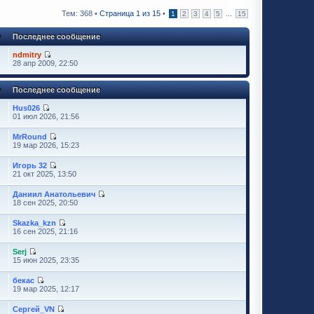
Тем: 368 •
Страница
1
из
15
•
...
1
2
3
4
5
15
в
Последнее сообщение
ndmitry
28 апр 2009, 22:50
в
Последнее сообщение
Hus026
01 июл 2026, 21:56
MrRound
19 мар 2026, 15:23
Игорь 32
21 окт 2025, 13:50
Даниил Анатольевич
18 сен 2025, 20:50
Skazka_kzn
16 сен 2025, 21:16
Serj
15 июн 2025, 23:35
бекас
19 мар 2025, 12:17
Сергей_VN