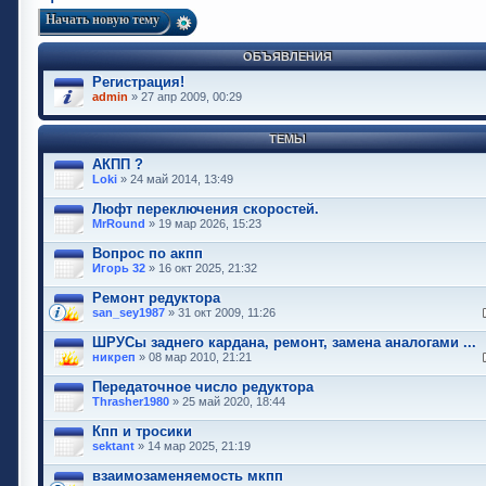
Начать новую тему
ОБЪЯВЛЕНИЯ
Регистрация!
admin
» 27 апр 2009, 00:29
ТЕМЫ
АКПП ?
Loki
» 24 май 2014, 13:49
Люфт переключения скоростей.
MrRound
» 19 мар 2026, 15:23
Вопрос по акпп
Игорь 32
» 16 окт 2025, 21:32
Ремонт редуктора
san_sey1987
» 31 окт 2009, 11:26
ШРУСы заднего кардана, ремонт, замена аналогами ...
никреп
» 08 мар 2010, 21:21
Передаточное число редуктора
Thrasher1980
» 25 май 2020, 18:44
Кпп и тросики
sektant
» 14 мар 2025, 21:19
взаимозаменяемость мкпп