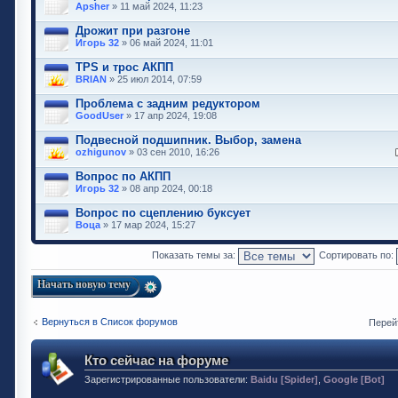
Apsher
» 11 май 2024, 11:23
Дрожит при разгоне
Игорь 32
» 06 май 2024, 11:01
TPS и трос АКПП
BRIAN
» 25 июл 2014, 07:59
Проблема с задним редуктором
GoodUser
» 17 апр 2024, 19:08
Подвесной подшипник. Выбор, замена
ozhigunov
» 03 сен 2010, 16:26
Вопрос по АКПП
Игорь 32
» 08 апр 2024, 00:18
Вопрос по сцеплению буксует
Воца
» 17 мар 2024, 15:27
Показать темы за:
Сортировать по:
Начать новую тему
Вернуться в Список форумов
Перей
Кто сейчас на форуме
Зарегистрированные пользователи:
Baidu [Spider]
,
Google [Bot]