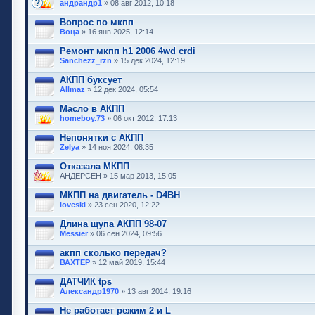
андрандр1
» 08 авг 2012, 10:18
Вопрос по мкпп
Воца
» 16 янв 2025, 12:14
Ремонт мкпп h1 2006 4wd crdi
Sanchezz_rzn
» 15 дек 2024, 12:19
АКПП буксует
Allmaz
» 12 дек 2024, 05:54
Масло в АКПП
homeboy.73
» 06 окт 2012, 17:13
Непонятки с АКПП
Zelya
» 14 ноя 2024, 08:35
Отказала МКПП
АНДЕРСЕН » 15 мар 2013, 15:05
МКПП на двигатель - D4BH
loveski
» 23 сен 2020, 12:22
Длина щупа АКПП 98-07
Messier
» 06 сен 2024, 09:56
акпп сколько передач?
ВАХТЕР
» 12 май 2019, 15:44
ДАТЧИК tps
Александр1970
» 13 авг 2014, 19:16
Не работает режим 2 и L