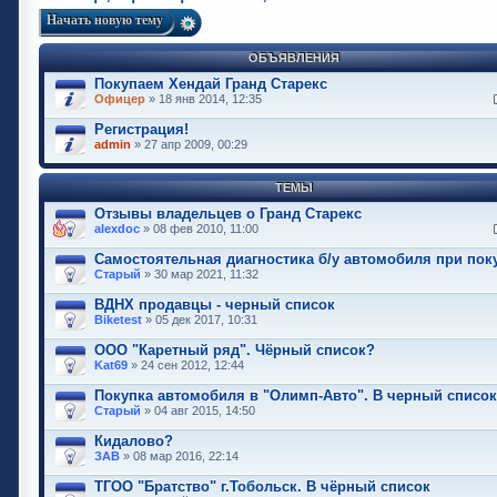
Начать новую тему
ОБЪЯВЛЕНИЯ
Покупаем Хендай Гранд Старекс
Офицер
» 18 янв 2014, 12:35
Регистрация!
admin
» 27 апр 2009, 00:29
ТЕМЫ
Отзывы владельцев о Гранд Старекс
alexdoc
» 08 фев 2010, 11:00
Самостоятельная диагностика б/у автомобиля при пок
Старый
» 30 мар 2021, 11:32
ВДНХ продавцы - черный список
Biketest
» 05 дек 2017, 10:31
ООО "Каретный ряд". Чёрный список?
Kat69
» 24 сен 2012, 12:44
Покупка автомобиля в "Олимп-Авто". В черный список
Старый
» 04 авг 2015, 14:50
Кидалово?
ЗАВ
» 08 мар 2016, 22:14
ТГОО "Братство" г.Тобольск. В чёрный список