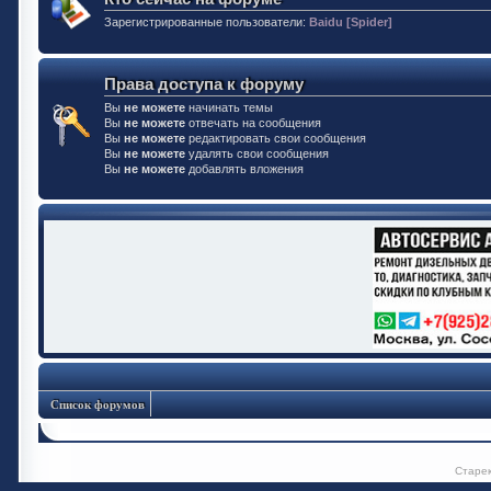
Зарегистрированные пользователи:
Baidu [Spider]
Права доступа к форуму
Вы
не можете
начинать темы
Вы
не можете
отвечать на сообщения
Вы
не можете
редактировать свои сообщения
Вы
не можете
удалять свои сообщения
Вы
не можете
добавлять вложения
Список форумов
Старе