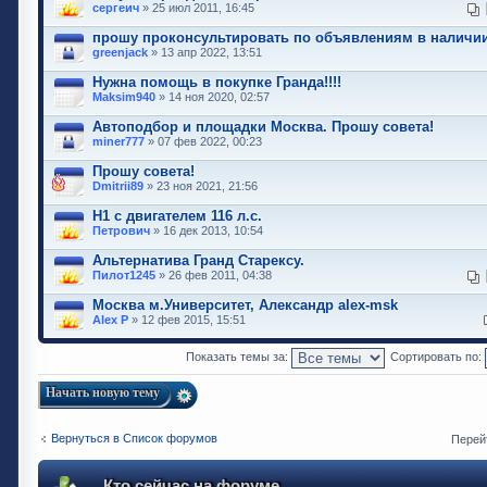
сергеич
» 25 июл 2011, 16:45
прошу проконсультировать по объявлениям в наличи
greenjack
» 13 апр 2022, 13:51
Нужна помощь в покупке Гранда!!!!
Maksim940
» 14 ноя 2020, 02:57
Автоподбор и площадки Москва. Прошу совета!
miner777
» 07 фев 2022, 00:23
Прошу совета!
Dmitrii89
» 23 ноя 2021, 21:56
H1 с двигателем 116 л.с.
Петрович
» 16 дек 2013, 10:54
Альтернатива Гранд Старексу.
Пилот1245
» 26 фев 2011, 04:38
Москва м.Университет, Александр alex-msk
Alex P
» 12 фев 2015, 15:51
Показать темы за:
Сортировать по:
Начать новую тему
Вернуться в Список форумов
Перей
Кто сейчас на форуме