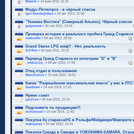
Maxom
» 14 май 2015, 11:15
Модус-Пятигорск - в чёрный список
igor-korobejnikov
» 25 авг 2013, 21:50
"Техника Востока" (Северный Альянс). Чёрный список
gugunava
» 30 ноя 2011, 23:24
Проверка истории и реального пробега Гранд Старекса
makovkin
» 09 авг 2012, 20:00
Grand Starex LPG миф? - Нет, реальность
GS-Rex
» 02 мар 2011, 10:12
Перевод Гранд Старекса из категории "D" в "B"
_miduzzza_
» 08 авг 2010, 17:59
Отец отдал в пользование
МаксGonzo
» 23 янв 2024, 16:01
Какая "Разрешённая максимальная масса" у вас в ПТС
Dad&rew
» 24 ноя 2014, 17:20
Нужен совет
yazZzva
» 30 янв 2023, 22:13
Подскажите по продавцам!!!
mchsrossii
» 19 ноя 2014, 12:43
Покупка бу старекса/Н1 в Рольфе/Мейджере/Фаворите и
maksyara1
» 30 авг 2022, 15:43
Покупка Гранда в Самаре в YOKOHAMA-SAMARA. Отзы