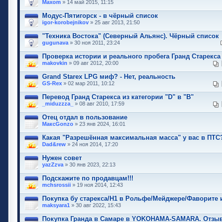
Maxom
» 14 май 2015, 11:15
Модус-Пятигорск - в чёрный список
igor-korobejnikov
» 25 авг 2013, 21:50
"Техника Востока" (Северный Альянс). Чёрный список
gugunava
» 30 ноя 2011, 23:24
Проверка истории и реального пробега Гранд Старекса
makovkin
» 09 авг 2012, 20:00
Grand Starex LPG миф? - Нет, реальность
GS-Rex
» 02 мар 2011, 10:12
Перевод Гранд Старекса из категории "D" в "B"
_miduzzza_
» 08 авг 2010, 17:59
Отец отдал в пользование
МаксGonzo
» 23 янв 2024, 16:01
Какая "Разрешённая максимальная масса" у вас в ПТС
Dad&rew
» 24 ноя 2014, 17:20
Нужен совет
yazZzva
» 30 янв 2023, 22:13
Подскажите по продавцам!!!
mchsrossii
» 19 ноя 2014, 12:43
Покупка бу старекса/Н1 в Рольфе/Мейджере/Фаворите и
maksyara1
» 30 авг 2022, 15:43
Покупка Гранда в Самаре в YOKOHAMA-SAMARA. Отзы