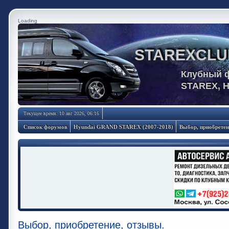
Loading
STAREXCLU
Клубный 
STAREX, 
Текущее время: 10 авг 2026, 06:16
Список форумов
Hyundai GRAND STAREX (2007-2018)
Выбор, приобретен
Выбор, приобретение, отзывы.