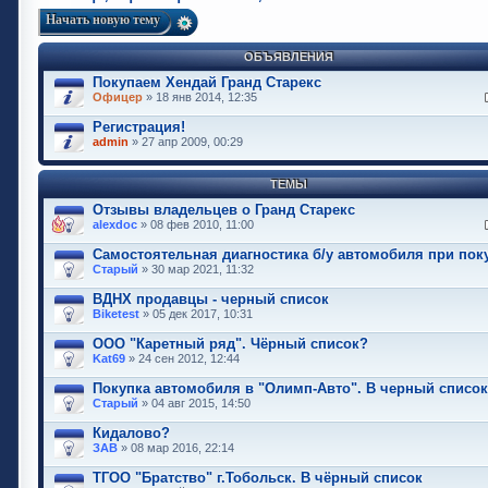
Начать новую тему
ОБЪЯВЛЕНИЯ
Покупаем Хендай Гранд Старекс
Офицер
» 18 янв 2014, 12:35
Регистрация!
admin
» 27 апр 2009, 00:29
ТЕМЫ
Отзывы владельцев о Гранд Старекс
alexdoc
» 08 фев 2010, 11:00
Самостоятельная диагностика б/у автомобиля при пок
Старый
» 30 мар 2021, 11:32
ВДНХ продавцы - черный список
Biketest
» 05 дек 2017, 10:31
ООО "Каретный ряд". Чёрный список?
Kat69
» 24 сен 2012, 12:44
Покупка автомобиля в "Олимп-Авто". В черный список
Старый
» 04 авг 2015, 14:50
Кидалово?
ЗАВ
» 08 мар 2016, 22:14
ТГОО "Братство" г.Тобольск. В чёрный список