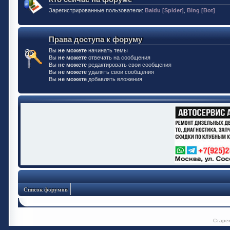
Зарегистрированные пользователи:
Baidu [Spider]
,
Bing [Bot]
Права доступа к форуму
Вы
не можете
начинать темы
Вы
не можете
отвечать на сообщения
Вы
не можете
редактировать свои сообщения
Вы
не можете
удалять свои сообщения
Вы
не можете
добавлять вложения
Список форумов
Старе