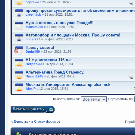
сергеич
» 25 июл 2011, 16:45
прошу проконсультировать по объявлениям в наличи
greenjack
» 13 апр 2022, 13:51
Нужна помощь в покупке Гранда!!!!
Maksim940
» 14 ноя 2020, 02:57
Автоподбор и площадки Москва. Прошу совета!
miner777
» 07 фев 2022, 00:23
Прошу совета!
Dmitrii89
» 23 ноя 2021, 21:56
H1 с двигателем 116 л.с.
Петрович
» 16 дек 2013, 10:54
Альтернатива Гранд Старексу.
Пилот1245
» 26 фев 2011, 04:38
Москва м.Университет, Александр alex-msk
Alex P
» 12 фев 2015, 15:51
Показать темы за:
Сортировать по:
Начать новую тему
Вернуться в Список форумов
Перей
Кто сейчас на форуме