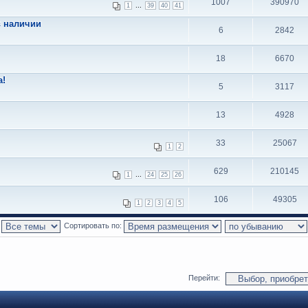
1007
390970
...
1
39
40
41
в наличии
6
2842
18
6670
а!
5
3117
13
4928
33
25067
1
2
629
210145
...
1
24
25
26
106
49305
1
2
3
4
5
:
Сортировать по:
Перейти: