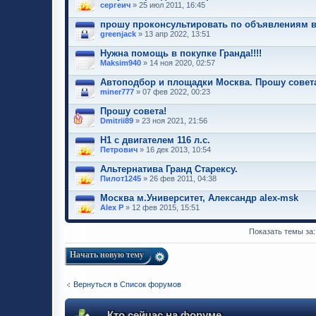
сергеич
» 25 июл 2011, 16:45
прошу проконсультировать по объявлениям 
greenjack
» 13 апр 2022, 13:51
Нужна помощь в покупке Гранда!!!!
Maksim940
» 14 ноя 2020, 02:57
Автоподбор и площадки Москва. Прошу совет
miner777
» 07 фев 2022, 00:23
Прошу совета!
Dmitrii89
» 23 ноя 2021, 21:56
H1 с двигателем 116 л.с.
Петрович
» 16 дек 2013, 10:54
Альтернатива Гранд Старексу.
Пилот1245
» 26 фев 2011, 04:38
Москва м.Университет, Александр alex-msk
Alex P
» 12 фев 2015, 15:51
Показать темы за
Начать новую тему
Вернуться в Список форумов
Кто сейчас на форуме