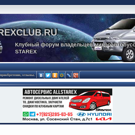
REXCLUB.RU
Клубный форум владельцев микроавтобусо
STAREX
приобретение, отзывы.