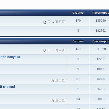
Ответов
Просмотро
170
135050
...
1
5
6
7
5
182751
Ответов
Просмотро
167
531398
...
1
5
6
7
 при покупке
3
12263
9
18056
67
76920
1
2
3
й список!
21
26781
53
30091
1
2
3