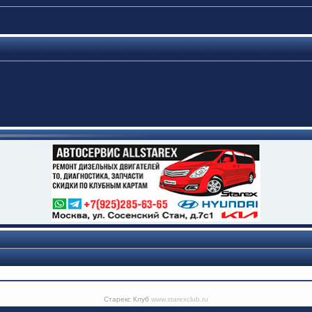
Старекс Клуб
www.starexclub.ru