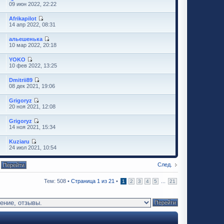
09 июн 2022, 22:22
Аfrikapilot
14 апр 2022, 08:31
альешенька
10 мар 2022, 20:18
YOKO
10 фев 2022, 13:25
Dmitrii89
08 дек 2021, 19:06
Grigoryz
20 ноя 2021, 12:08
Grigoryz
14 ноя 2021, 15:34
Kuziaru
24 июл 2021, 10:54
След.
Тем: 508 •
Страница
1
из
21
•
...
1
2
3
4
5
21