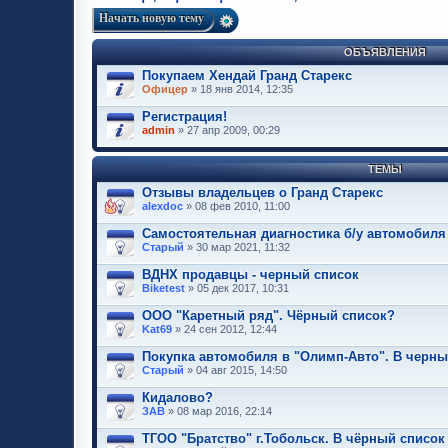
Начать новую тему
ОБЪЯВЛЕНИЯ
Покупаем Хендай Гранд Старекс
Офицер
» 18 янв 2014, 12:35
Регистрация!
admin
» 27 апр 2009, 00:29
ТЕМЫ
Отзывы владельцев о Гранд Старекс
alexdoc
» 08 фев 2010, 11:00
Самостоятельная диагностика б/у автомобиля
Старый
» 30 мар 2021, 11:32
ВДНХ продавцы - черный список
Biketest
» 05 дек 2017, 10:31
ООО "Каретный ряд". Чёрный список?
Kat69
» 24 сен 2012, 12:44
Покупка автомобиля в "Олимп-Авто". В черны
Старый
» 04 авг 2015, 14:50
Кидалово?
ЗАВ
» 08 мар 2016, 22:14
ТГОО "Братство" г.Тобольск. В чёрный список