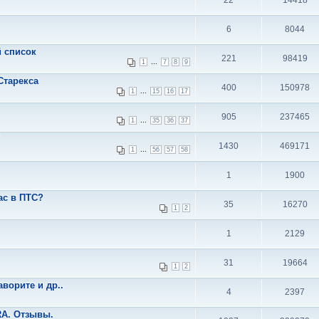
22
14418
6
8044
й список
221
98419
...
1
7
8
9
Старекса
400
150978
...
1
15
16
17
905
237465
...
1
35
36
37
1430
469171
...
1
56
57
58
1
1900
ас в ПТС?
35
16270
1
2
1
2129
31
19664
1
2
ворите и др..
4
2397
A. Отзывы.