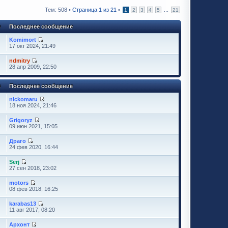
Тем: 508 •
Страница
1
из
21
•
...
1
2
3
4
5
21
в
Последнее сообщение
Komimort
17 окт 2024, 21:49
ndmitry
28 апр 2009, 22:50
в
Последнее сообщение
nickomaru
18 ноя 2024, 21:46
Grigoryz
09 июн 2021, 15:05
Драго
24 фев 2020, 16:44
Serj
27 сен 2018, 23:02
motors
08 фев 2018, 16:25
karabas13
11 авг 2017, 08:20
Архонт