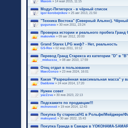
Maxom
» 14 май 2015, 11:15
Модус-Пятигорск - в чёрный список
igor-korobejnikov
» 25 авг 2013, 21:50
"Техника Востока" (Северный Альянс). Чёрны
gugunava
» 30 ноя 2011, 23:24
Проверка истории и реального пробега Гранд 
makovkin
» 09 авг 2012, 20:00
Grand Starex LPG миф? - Нет, реальность
GS-Rex
» 02 мар 2011, 10:12
Перевод Гранд Старекса из категории "D" в "B"
_miduzzza_
» 08 авг 2010, 17:59
Отец отдал в пользование
МаксGonzo
» 23 янв 2024, 16:01
Какая "Разрешённая максимальная масса" у в
Dad&rew
» 24 ноя 2014, 17:20
Нужен совет
yazZzva
» 30 янв 2023, 22:13
Подскажите по продавцам!!!
mchsrossii
» 19 ноя 2014, 12:43
Покупка бу старекса/Н1 в Рольфе/Мейджере/Фа
maksyara1
» 30 авг 2022, 15:43
Покупка Гранда в Самаре в YOKOHAMA-SAMAR