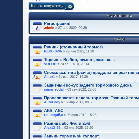
Начать новую тему
ОБЪЯВЛЕНИЯ
Регистрация!
admin
» 27 апр 2009, 00:29
ТЕМЫ
Ручник (стояночный тормоз)
REKE-SWA
» 29 янв 2011, 11:20
Торсион. Выбор, ремонт, замена....
VOLOH
» 24 сен 2010, 20:14
Сломалась тяга (рычаг) продольная реактивн
Astor1
» 11 июл 2017, 14:39
Защитный кожух заднего тормозного диска
superfeodal
» 03 сен 2022, 22:05
Проваливается педель тормоза. Главный тор
AutoLady
» 16 мар 2017, 08:50
ABS. АБС
геннадий.с
» 06 фев 2012, 15:25
Разница абс 4wd и 2wd
Alex13_36
» 03 янв 2025, 19:20
Задний тормозной суппорт.