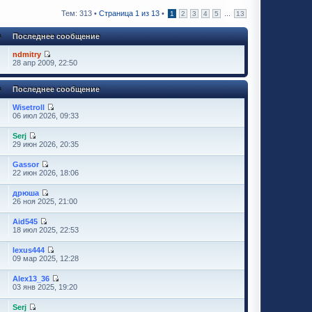
Тем: 313 •
Страница
1
из
13
•
...
1
2
3
4
5
13
в
Последнее сообщение
ndmitry
28 апр 2009, 22:50
в
Последнее сообщение
Wisetroll
06 июл 2026, 09:33
Serj
29 июн 2026, 20:35
Gassor
22 июн 2026, 18:06
дрюша
26 ноя 2025, 21:00
Aid545
18 июл 2025, 22:53
lexus444
09 мар 2025, 12:28
Alex13_36
03 янв 2025, 19:20
Serj