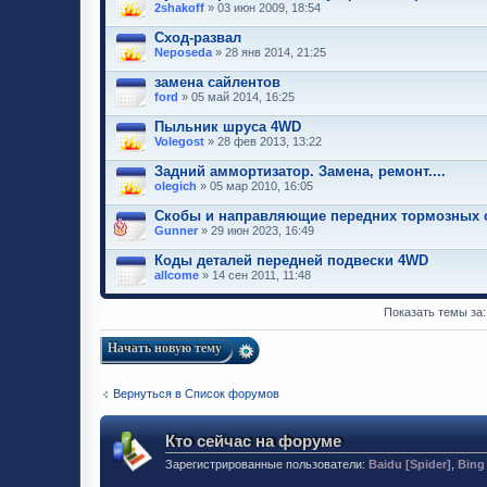
2shakoff
» 03 июн 2009, 18:54
Сход-развал
Neposeda
» 28 янв 2014, 21:25
замена сайлентов
ford
» 05 май 2014, 16:25
Пыльник шруса 4WD
Volegost
» 28 фев 2013, 13:22
Задний аммортизатор. Замена, ремонт....
olegich
» 05 мар 2010, 16:05
Скобы и направляющие передних тормозных 
Gunner
» 29 июн 2023, 16:49
Коды деталей передней подвески 4WD
allcome
» 14 сен 2011, 11:48
Показать темы за
Начать новую тему
Вернуться в Список форумов
Кто сейчас на форуме
Зарегистрированные пользователи:
Baidu [Spider]
,
Bing