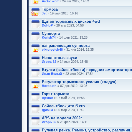
Arctic wolf
» 24 авг 2012, 14:52
Тормоза
Jet
» 19 май 2013, 16:16
Щиток тормозных дисков 4wd
DoHoP
» 29 апр 2023, 04:58
Суппорта
Korish74
» 14 фев 2021, 13:25
направляющие суппорта
viktorovich48
» 31 янв 2014, 19:35
Непонятные звуки
Игорь 32
» 14 июн 2024, 15:48
Втулки (сайлентблоки) передних амортизаторо
Иван Белый
» 22 июл 2024, 17:54
Регулятор тормозного усилия (колдун)
Borodath
» 07 дек 2012, 13:03
Горят тормоза
Apsher
» 07 май 2024, 16:56
Сайлентблок,что б его
дрюша
» 06 мар 2024, 11:42
ABS на модели 2002г
Игорь 32
» 28 фев 2024, 14:11
Рулевая рейка. Ремонт, устройство, различия..