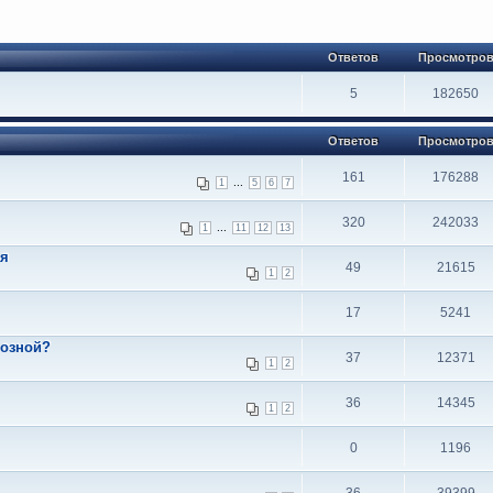
Ответов
Просмотро
5
182650
Ответов
Просмотро
161
176288
...
1
5
6
7
320
242033
...
1
11
12
13
ая
49
21615
1
2
17
5241
мозной?
37
12371
1
2
36
14345
1
2
0
1196