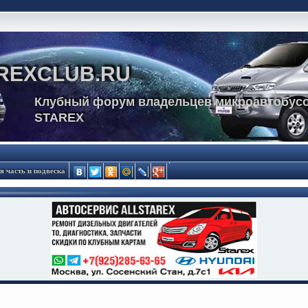
REXCLUB.RU
Клубный форум владельцев микроавтобусо
STAREX
я часть и подвеска