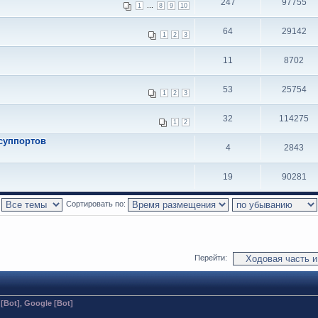
247
97755
...
1
8
9
10
64
29142
1
2
3
11
8702
53
25754
1
2
3
32
114275
1
2
суппортов
4
2843
19
90281
:
Сортировать по:
Перейти:
 [Bot]
,
Google [Bot]