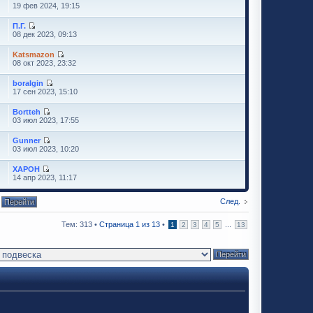
19 фев 2024, 19:15
П.Г.
08 дек 2023, 09:13
Katsmazon
08 окт 2023, 23:32
boralgin
17 сен 2023, 15:10
Bortteh
03 июл 2023, 17:55
Gunner
03 июл 2023, 10:20
XAPOH
14 апр 2023, 11:17
След.
Тем: 313 •
Страница
1
из
13
•
...
1
2
3
4
5
13