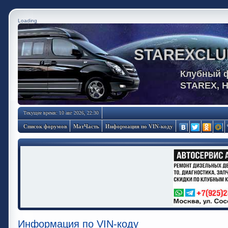
Loading
STAREXCLU
Клубный 
STAREX, 
Текущее время: 10 авг 2026, 22:30
Список форумов
МатЧасть
Информация по VIN-коду
Информация по VIN-коду