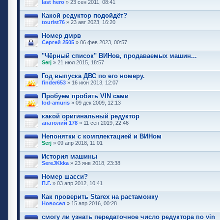
last hero
» 23 сен 2011, 08:41
Какой редуктор подойдёт?
tourist76
» 23 авг 2023, 16:20
Номер дмрв
Сергей 2505
» 06 фев 2023, 00:57
"Чёрный список" ВИНов, продаваемых машин...
Serj
» 21 июл 2015, 18:57
Год выпуска ДВС по его номеру.
finder653
» 16 июн 2013, 12:07
Пробуем пробить VIN сами
lod-amuris
» 09 дек 2009, 12:13
какой оригинальный редуктор
анатолий 178
» 11 сен 2019, 22:46
Непонятки с комплектацией и ВИНом
Serj
» 09 апр 2018, 11:01
История машины
SereJKkka
» 23 янв 2018, 23:38
Номер шасси?
П.Г.
» 03 апр 2012, 10:41
Как проверить Starex на растаможку
Новосел
» 15 апр 2016, 00:28
смогу ли узнать передаточное число редуктора по vin