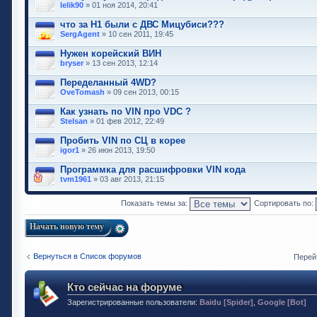
lelik90
» 01 ноя 2014, 20:41
что за H1 были с ДВС Мицубиси???
SergAgent
» 10 сен 2011, 19:45
Нужен корейский ВИН
bryser
» 13 сен 2013, 12:14
Переделанный 4WD?
OveTomash
» 09 сен 2013, 00:15
Как узнать по VIN про VDC ?
Stelsan
» 01 фев 2012, 22:49
Пробить VIN по СЦ в корее
igor1
» 26 июн 2013, 19:50
Программка для расшифровки VIN кода
tvm1961
» 03 авг 2013, 21:15
Показать темы за:
Сортировать по:
Начать новую тему
Вернуться в Список форумов
Перей
Кто сейчас на форуме
Зарегистрированные пользователи:
Baidu [Spider]
,
Google [Bot]