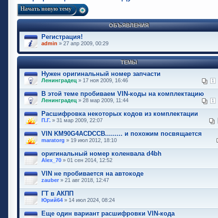
Начать новую тему
ОБЪЯВЛЕНИЯ
Регистрация!
admin
» 27 апр 2009, 00:29
ТЕМЫ
Нужен оригинальный номер запчасти
Ленинградец
» 17 ноя 2009, 16:46
1
В этой теме пробиваем VIN-коды на комплектацию
Ленинградец
» 28 мар 2009, 11:44
1
Расшифровка некоторых кодов из комплектации
П.Г.
» 31 мар 2009, 22:07
VIN KM90G4ACDCCB......... и похожим посвящается
maratorg
» 19 июл 2012, 18:10
оригинальный номер коленвала d4bh
Alex_70
» 01 сен 2014, 12:52
VIN не пробивается на автокоде
zauber
» 21 авг 2018, 12:47
ГТ в АКПП
Юрий64
» 14 июл 2024, 08:24
Еще один вариант расшифровки VIN-кода