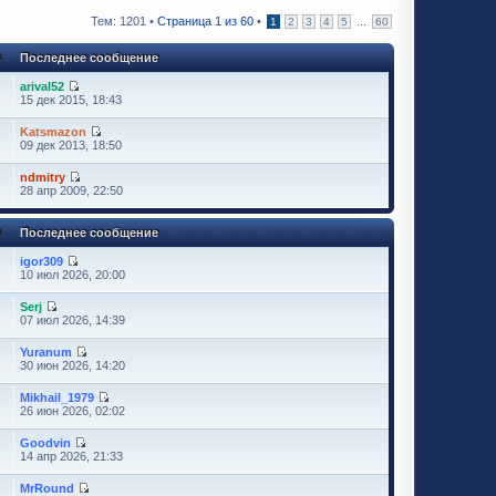
Тем: 1201 •
Страница
1
из
60
•
...
1
2
3
4
5
60
в
Последнее сообщение
arival52
15 дек 2015, 18:43
Katsmazon
09 дек 2013, 18:50
ndmitry
28 апр 2009, 22:50
в
Последнее сообщение
igor309
10 июл 2026, 20:00
Serj
07 июл 2026, 14:39
Yuranum
30 июн 2026, 14:20
Mikhail_1979
26 июн 2026, 02:02
Goodvin
14 апр 2026, 21:33
MrRound