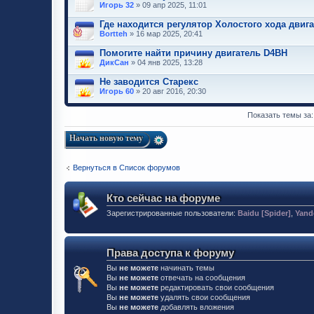
Игорь 32
» 09 апр 2025, 11:01
Где находится регулятор Холостого хода двиг
Bortteh
» 16 мар 2025, 20:41
Помогите найти причину двигатель D4BH
ДикСан
» 04 янв 2025, 13:28
Не заводится Старекс
Игорь 60
» 20 авг 2016, 20:30
Показать темы за
Начать новую тему
Вернуться в Список форумов
Кто сейчас на форуме
Зарегистрированные пользователи:
Baidu [Spider]
,
Yand
Права доступа к форуму
Вы
не можете
начинать темы
Вы
не можете
отвечать на сообщения
Вы
не можете
редактировать свои сообщения
Вы
не можете
удалять свои сообщения
Вы
не можете
добавлять вложения