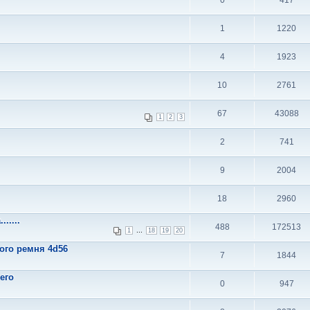
0
417
1
1220
4
1923
10
2761
67
43088
1
2
3
2
741
9
2004
18
2960
.....
488
172513
...
1
18
19
20
ого ремня 4d56
7
1844
него
0
947