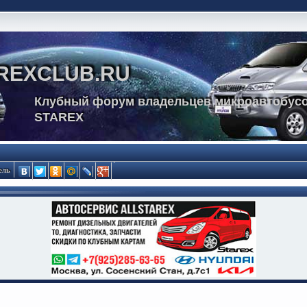
REXCLUB.RU
Клубный форум владельцев микроавтобусо
STAREX
ель