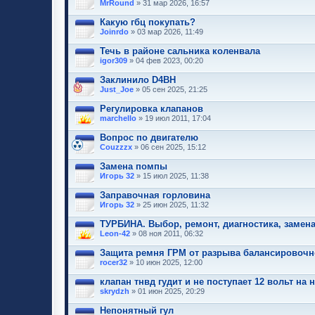
MrRound
» 31 мар 2026, 16:57
Какую гбц покупать?
Joinrdo
» 03 мар 2026, 11:49
Течь в районе сальника коленвала
igor309
» 04 фев 2023, 00:20
Заклинило D4BH
Just_Joe
» 05 сен 2025, 21:25
Регулировка клапанов
marchello
» 19 июл 2011, 17:04
Вопрос по двигателю
Couzzzx
» 06 сен 2025, 15:12
Замена помпы
Игорь 32
» 15 июл 2025, 11:38
Заправочная горловина
Игорь 32
» 25 июн 2025, 11:32
ТУРБИНА. Выбор, ремонт, диагностика, замена..
Leon-42
» 08 ноя 2011, 06:32
Защита ремня ГРМ от разрыва балансировочн
rocer32
» 10 июн 2025, 12:00
клапан тнвд гудит и не поступает 12 вольт на 
skrydzh
» 01 июн 2025, 20:29
Непонятный гул