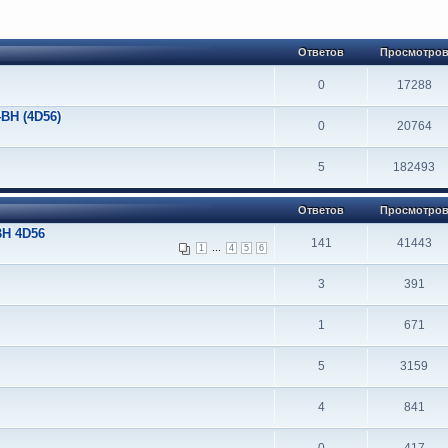
Ответов
Просмотро
0
17288
BH (4D56)
0
20764
5
182493
Ответов
Просмотро
BH 4D56
141
41443
...
1
4
5
6
3
391
1
671
5
3159
4
841