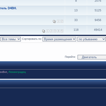
8
2076
атель D4BH.
13
5125
33
9456
1
2
118
49414
1
2
3
4
5
:
Сортировать по:
Перейти:
exBot
,
Ленинградец