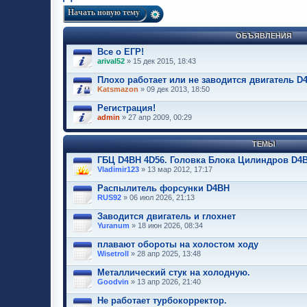
Начать новую тему
ОБЪЯВЛЕНИЯ
Все о ЕГР!
arival52
» 15 дек 2015, 18:43
Плохо работает или не заводится двигатель D4
Katsmazon
» 09 дек 2013, 18:50
Регистрация!
admin
» 27 апр 2009, 00:29
ТЕМЫ
ГБЦ D4BH 4D56. Головка Блока Цилиндров D4
Vladimir123
» 13 мар 2012, 17:17
Распылитель форсунки D4BH
RUS92
» 06 июл 2026, 21:13
Заводится двигатель и глохнет
Yuranum
» 18 июн 2026, 08:34
плавают обороты на холостом ходу
Wisetroll
» 28 апр 2025, 13:48
Металлический стук на холодную.
Goodvin
» 13 апр 2026, 21:40
Не работает турбокорректор.