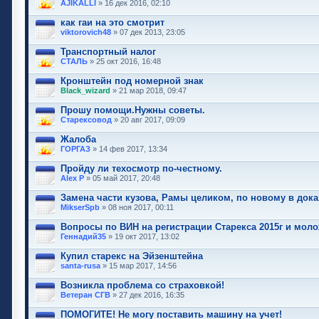
AJIKALLI
» 16 дек 2016, 02:10
как гаи на это смотрит
viktorovich48
» 07 дек 2013, 23:05
Транспортный налог
СТАЛЬ
» 25 окт 2016, 16:48
Кронштейн под номерной знак
Black_wizard
» 21 мар 2018, 09:47
Прошу помощи.Нужны советы.
Старексовод
» 20 авг 2017, 09:09
Жалоба
ГОРГАЗ
» 14 фев 2017, 13:34
Пройду ли техосмотр по-честному.
Alex P
» 05 май 2017, 20:48
Замена части кузова, Рамы целиком, по новому в док
MikserSpb
» 08 ноя 2017, 00:11
Вопросы по ВИН на регистрации Старекса 2015г и моло
Геннадий35
» 19 окт 2017, 13:02
Купил старекс на Эйзенштейна
santa-rusa
» 15 мар 2017, 14:56
Возникла проблема со страховкой!
Ветеран СГВ
» 27 дек 2016, 16:35
ПОМОГИТЕ! Не могу поставить машину на учет!