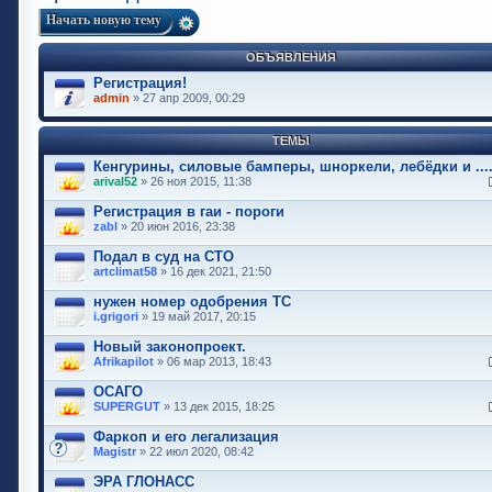
Начать новую тему
ОБЪЯВЛЕНИЯ
Регистрация!
admin
» 27 апр 2009, 00:29
ТЕМЫ
Кенгурины, силовые бамперы, шноркели, лебёдки и ....
arival52
» 26 ноя 2015, 11:38
Регистрация в гаи - пороги
zabl
» 20 июн 2016, 23:38
Подал в суд на СТО
artclimat58
» 16 дек 2021, 21:50
нужен номер одобрения ТС
i.grigori
» 19 май 2017, 20:15
Новый законопроект.
Аfrikapilot
» 06 мар 2013, 18:43
ОСАГО
SUPERGUT
» 13 дек 2015, 18:25
Фаркоп и его легализация
Magistr
» 22 июл 2020, 08:42
ЭРА ГЛОНАСС