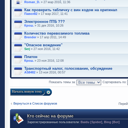
Roman_D.
» 27 мар 2016, 11:36
Как проверить табличку с вин кодом на оригинал
Павел82
» 17 мар 2017, 11:41
Электронное ПТБ ???
Крош.
» 31 дек 2016, 10:26
Количество перевозимого топлива
Brender
» 17 апр 2011, 14:49
"Опасное вождение"
Serj
» 27 ноя 2016, 11:42
Платон
Крош.
» 23 ноя 2016, 12:08
Транспортный налог, голосование, обсуждение
AS8482
» 13 ноя 2016, 00:57
Показать темы за:
Сортировать по:
Начать новую тему
Вернуться в Список форумов
Перей
Кто сейчас на форуме
Зарегистрированные пользователи:
Baidu [Spider]
,
Bing [Bot]