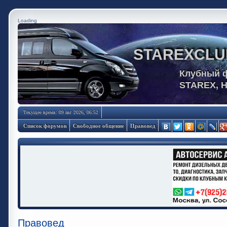
Loading
STAREXCLU
Клубный 
STAREX, 
Текущее время: 09 авг 2026, 06:52
Список форумов
Свободное общение
Правовед
Правовед