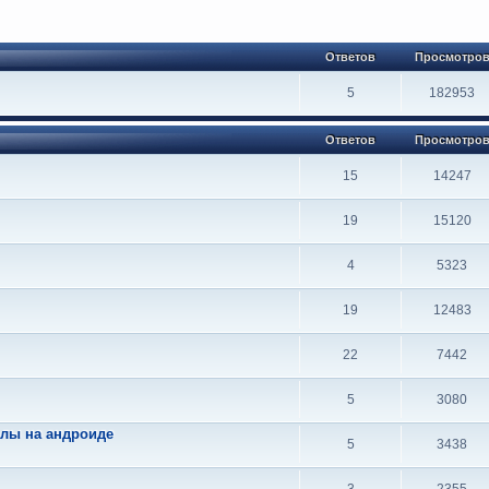
Ответов
Просмотро
5
182953
Ответов
Просмотро
15
14247
19
15120
4
5323
19
12483
22
7442
5
3080
олы на андроиде
5
3438