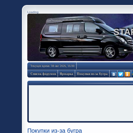
Loading
STA
Текущее время: 08 авг 2026, 16:00
Список форумов
Ярмарка
Покупки из-за бугра
Покупки из-за бугра