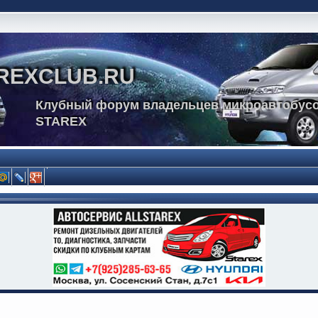
REXCLUB.RU
Клубный форум владельцев микроавтобусо
STAREX