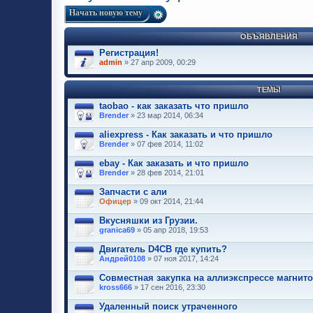
Начать новую тему
ОБЪЯВЛЕНИЯ
Регистрация!
admin
» 27 апр 2009, 00:29
ТЕМЫ
taobao - как заказать что пришло
Brender
» 23 мар 2014, 06:34
aliexpress - Как заказать и что пришло
Brender
» 07 фев 2014, 11:02
ebay - Как заказать и что пришло
Brender
» 28 фев 2014, 21:01
Запчасти с али
Офицер
» 09 окт 2014, 21:44
Вкусняшки из Грузии.
granica69
» 05 апр 2018, 19:53
Двигатель D4CB где купить?
Андрей0108
» 07 ноя 2017, 14:24
Совместная закупка на аллиэкспрессе магнит
kross666
» 17 сен 2016, 23:30
Удаленный поиск утраченного