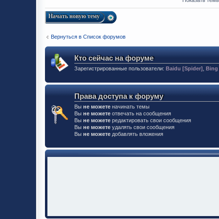
Показать темы
Начать новую тему
Вернуться в Список форумов
Кто сейчас на форуме
Зарегистрированные пользователи:
Baidu [Spider]
,
Bing
Права доступа к форуму
Вы
не можете
начинать темы
Вы
не можете
отвечать на сообщения
Вы
не можете
редактировать свои сообщения
Вы
не можете
удалять свои сообщения
Вы
не можете
добавлять вложения