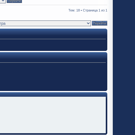
Тем: 18 • Страница
1
из
1