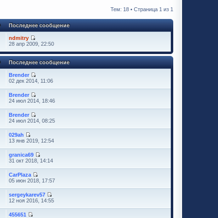
Тем: 18 • Страница
1
из
1
в
Последнее сообщение
ndmitry
28 апр 2009, 22:50
в
Последнее сообщение
Brender
02 дек 2014, 11:06
Brender
24 июл 2014, 18:46
Brender
24 июл 2014, 08:25
029ah
13 янв 2019, 12:54
granica69
31 окт 2018, 14:14
CarPlaza
05 июн 2018, 17:57
sergeykarev57
12 ноя 2016, 14:55
455651