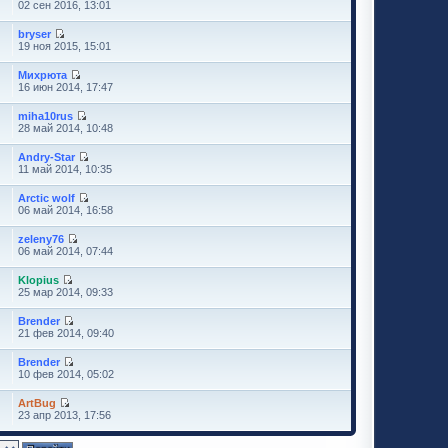
02 сен 2016, 13:01
bryser
19 ноя 2015, 15:01
Михрюта
16 июн 2014, 17:47
miha10rus
28 май 2014, 10:48
Andry-Star
11 май 2014, 10:35
Arctic wolf
06 май 2014, 16:58
zeleny76
06 май 2014, 07:44
Klopius
25 мар 2014, 09:33
Brender
21 фев 2014, 09:40
Brender
10 фев 2014, 05:02
ArtBug
23 апр 2013, 17:56