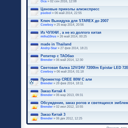
Oca
» 02 сен 2016, 12:08
Ценовые приколы алиэкспресс
psobol
» 06 май 2014, 22:55
Ключ Выкидуха для STAREX до 2007
Cowboy
» 25 мар 2014, 20:56
Из ЧУХНИ , а не из долгого китая
miha10rus
» 26 май 2014, 00:25
made in Thailand
Andry-Star
» 27 фев 2014, 18:21
Репитер с ТАОбао
Brender
» 06 май 2014, 12:30
Световая балка 12V/24V 7200lm Epistar LED 72
Cowboy
» 06 май 2014, 01:18
Прожектор CREE 80W С али
Brender
» 28 фев 2014, 18:11
Заказ Китай 4
Brender
» 06 мар 2013, 09:31
Обсуждение, заказ рогов и светящихся эмблем
Brender
» 02 июл 2012, 10:55
Заказ Китай 3
Brender
» 06 дек 2012, 12:25