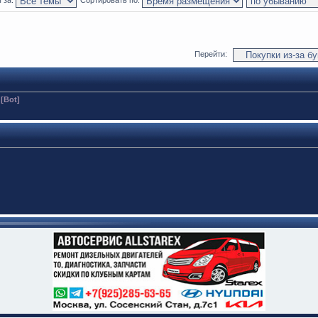
 за:
Сортировать по:
Перейти:
 [Bot]