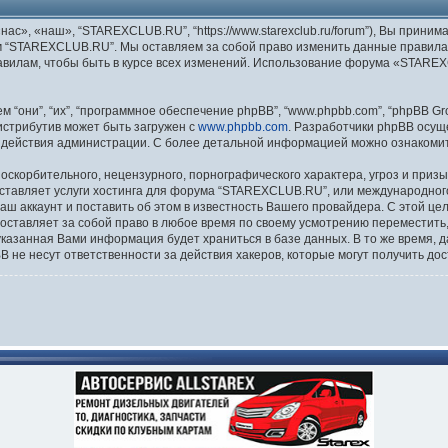
», «наш», “STAREXCLUB.RU”, “https://www.starexclub.ru/forum”), Вы приним
м “STAREXCLUB.RU”. Мы оставляем за собой право изменить данные правила 
равилам, чтобы быть в курсе всех изменений. Использование форума «STAR
они”, “их”, “программное обеспечение phpBB”, “www.phpbb.com”, “phpBB Gro
Дистрибутив может быть загружен с
www.phpbb.com
. Разработчики phpBB осущ
 действия администрации. С более детальной информацией можно ознакоми
скорбительного, нецензурного, порнографического характера, угроз и призы
ставляет услуги хостинга для форума “STAREXCLUB.RU”, или международног
 аккаунт и поставить об этом в известность Вашего провайдера. С этой це
ставляет за собой право в любое время по своему усмотрению переместить, 
я указанная Вами информация будет храниться в базе данных. В то же время,
не несут ответственности за действия хакеров, которые могут получить дос