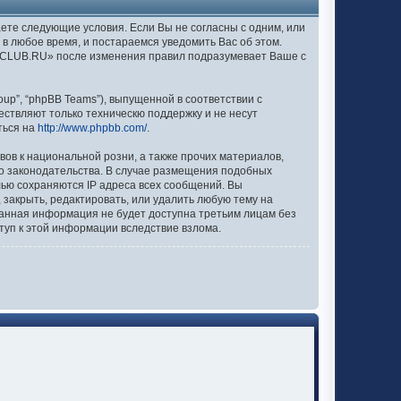
аете следующие условия. Если Вы не согласны с одним, или
в любое время, и постараемся уведомить Вас об этом.
EXCLUB.RU» после изменения правил подразумевает Ваше с
up”, “phpBB Teams”), выпущенной в соответствии с
ествляют только техническю поддержку и не несут
ться на
http://www.phpbb.com/
.
вов к национальной розни, а также прочих материалов,
о законодательства. В случае размещения подобных
лью сохраняются IP адреса всех сообщений. Вы
закрыть, редактировать, или удалить любую тему на
 данная информация не будет доступна третьим лицам без
туп к этой информации вследствие взлома.