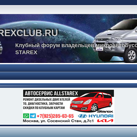
REXCLUB.RU
Клубный форум владельцев микроавтобусо
STAREX