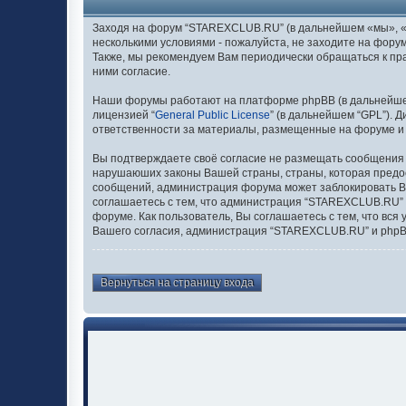
Заходя на форум “STAREXCLUB.RU” (в дальнейшем «мы», «нас
несколькими условиями - пожалуйста, не заходите на фору
Также, мы рекомендуем Вам периодически обращаться к п
ними согласие.
Наши форумы работают на платформе phpBB (в дальнейшем “
лицензией “
General Public License
” (в дальнейшем “GPL”). 
ответственности за материалы, размещенные на форуме и
Вы подтверждаете своё согласие не размещать сообщения о
нарушаюших законы Вашей страны, страны, которая предо
сообщений, администрация форума может заблокировать Ваш
соглашаетесь с тем, что администрация “STAREXCLUB.RU” о
форуме. Как пользователь, Вы соглашаетесь с тем, что вс
Вашего согласия, администрация “STAREXCLUB.RU” и phpBB 
Вернуться на страницу входа